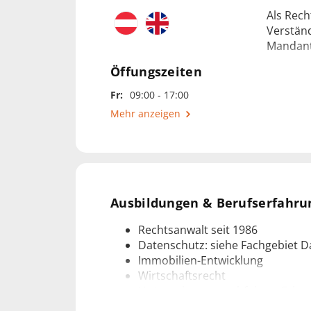
Als Rech
Verstän
Mandante
Öffungszeiten
Mit jahr
Fr:
09:00 - 17:00
optimale
Mehr anzeigen
Rechtsan
mich au
© Fotos:
Ausbildungen & Berufserfahru
Rechtsanwalt seit 1986
Datenschutz: siehe Fachgebiet 
Immobilien-Entwicklung
Wirtschaftsrecht
Unternehmensnachfolge + Erbsc
Akkreditierter IS-Auditor (ISO 27