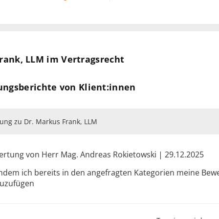
erheits Manager, 2021
annover 2017
 Rights (EU-Programm)
rank, LLM im Vertragsrecht
4
ungsberichte von Klient:innen
ung zu Dr. Markus Frank, LLM
rtung von Herr Mag. Andreas Rokietowski | 29.12.2025
dem ich bereits in den angefragten Kategorien meine Bewe
zuzufügen