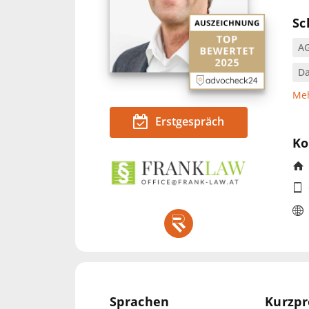
Sc
A
Da
Meh
Erstgespräch
Ko
Sprachen
Kurzpr