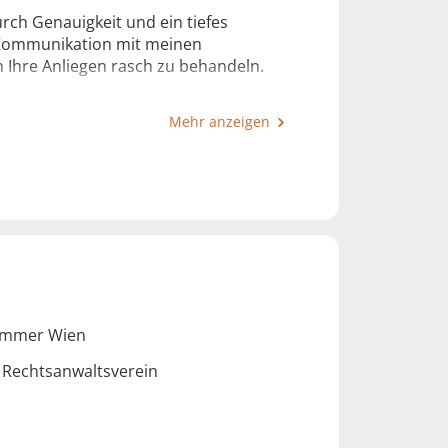
rch Genauigkeit und ein tiefes
 Kommunikation mit meinen
m Ihre Anliegen rasch zu behandeln.
Mehr anzeigen
te, um Ihre Interessen zu schützen und
en kompetenten und engagierten
vertragsrechtlichen Belange. Ich freue
ammer Wien
 Rechtsanwaltsverein