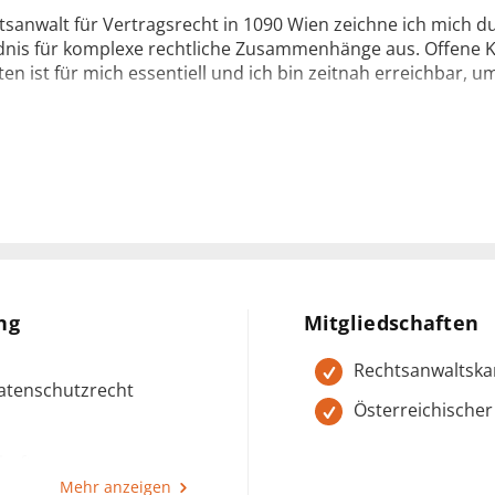
tsanwalt für Vertragsrecht in 1090 Wien zeichne ich mich du
dnis für komplexe rechtliche Zusammenhänge aus. Offene
n ist für mich essentiell und ich bin zeitnah erreichbar, u
elanger Erfahrung im Vertragsrecht stehe ich Ihnen zur Sei
 rechtliche Lösungen für Sie zu entwickeln. Wenn Sie ein
walt suchen, bin ich der richtige Ansprechpartner für Ihre 
f Ihre Kontaktaufnahme!
 Beatrix Kovats
ng
Mitgliedschaften
Rechtsanwaltsk
Datenschutzrecht
Österreichischer
haft
001:2013), 2021
Mehr anzeigen