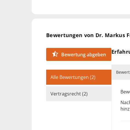
Akkreditierter Informations Sich
CIPP/E, 2020
DS-Beauftragter – bag arbeit, H
EU-Data Protection and Privacy
2017
Bewertungen von Dr. Markus F
LLM, University of San Diego 198
Dr. jur. Universität Wien 1982
Erfahr
Bewertung abgeben
Bewert
Alle Bewertungen (2)
Bewe
Vertragsrecht (2)
Nach
hin