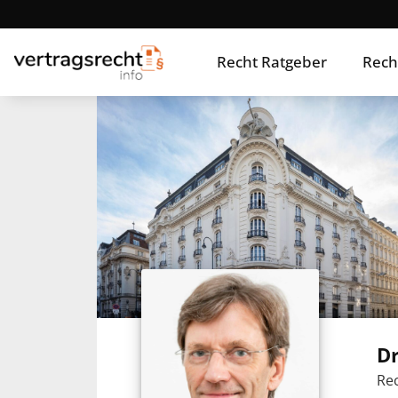
Recht Ratgeber
Rech
Dr
Rec