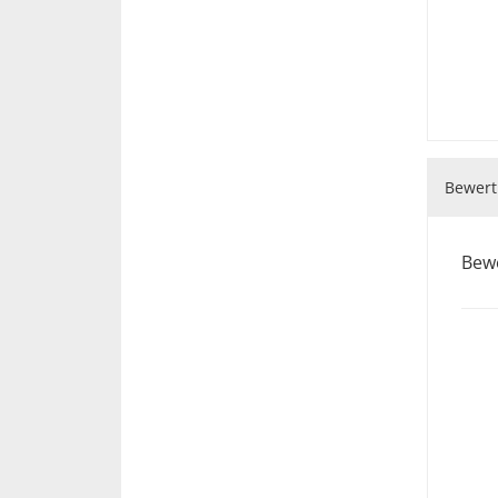
Bewert
Bew