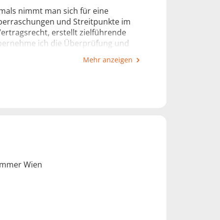
tmals nimmt man sich für eine
 Überraschungen und Streitpunkte im
ertragsrecht, erstellt zielführende
übernehme ich die Überprüfung und
Mehr anzeigen
eispielsweise Eheverträge, Kauf- und
erträge, Gesellschaftsverträge und
fassend zu beraten. Nur so gelingt es
n.
ammer Wien