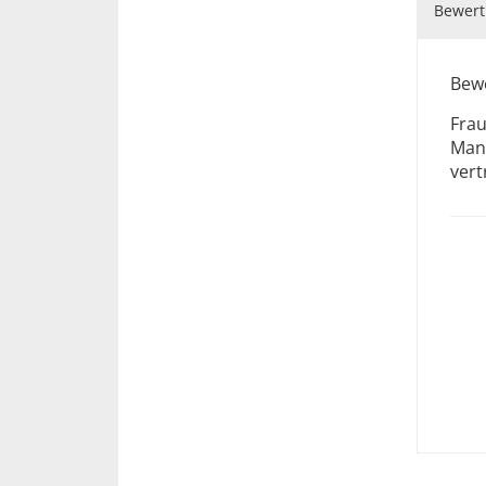
Bewert
Bewe
Frau
Mand
vert