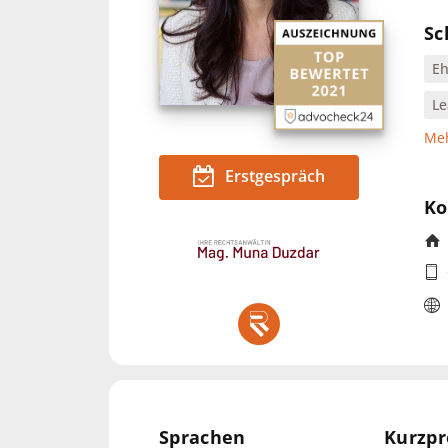
Sc
Eh
Le
Meh
Erstgespräch
Ko
Sprachen
Kurzpr