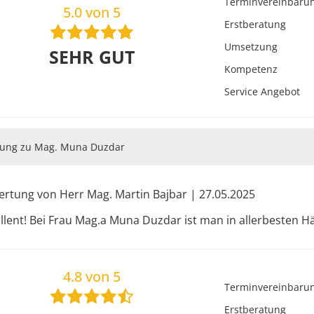
Terminvereinbaru
5.0 von 5
Erstberatung
Umsetzung
SEHR GUT
annten Wiener
Kompetenz
AGNER, STOLITZKA
Service Angebot
URACZKA
Mödling und am
ung zu Mag. Muna Duzdar
rtung von Herr Mag. Martin Bajbar | 27.05.2025
llent! Bei Frau Mag.a Muna Duzdar ist man in allerbesten H
4.8 von 5
Terminvereinbaru
Erstberatung