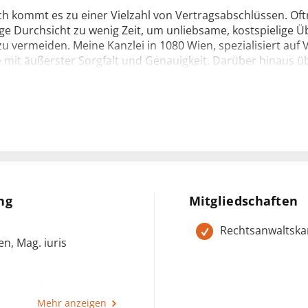
ch kommt es zu einer Vielzahl von Vertragsabschlüssen. Of
ige Durchsicht zu wenig Zeit, um unliebsame, kostspielige
zu vermeiden. Meine Kanzlei in 1080 Wien, spezialisiert auf V
 mit äußerster Sorgfalt und Genauigkeit. Darüber hinaus 
eitung von Entwürfen.
n Tätigkeitsschwerpunkten zählen Verträge aller Art, wie b
ngsverträge, Miet- und Pachtverträge, Wohnungseigentumsv
hr.
es ein großes Anliegen, meine Mandanten persönlich und um
ng
Mitgliedschaften
e optimale Lösung für Ihr individuelles Anliegen zu erarbeite
Rechtsanwaltsk
n, Mag. iuris
e mich auf Ihren Besuch in meiner Kanzlei.
htsvergleich, Fokus
änder
Mehr anzeigen