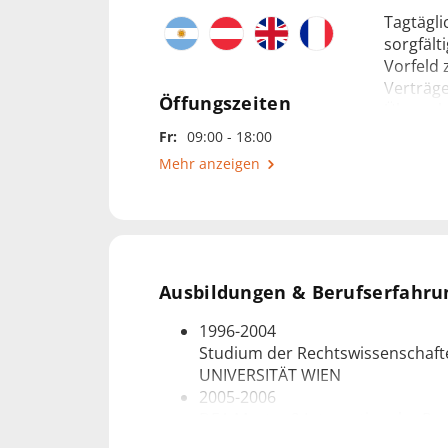
Tagtägli
sorgfält
Vorfeld 
Verträge
Öffungszeiten
Überarb
Fr:
09:00 - 18:00
Mehr anzeigen
Zu meine
Schenku
viele me
Mir ist 
Ausbildungen & Berufserfahru
mir, ein
1996-2004
Studium der Rechtswissenschafte
Ich freu
UNIVERSITÄT WIEN
2005-2006
DEA Master 2 Internationaler Rec
Rechtssysteme der arabischen L