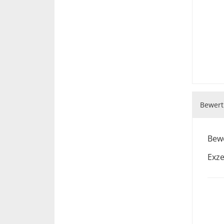
Rechtsanwaltsprüfung
WIEN
2007-2012
Rechtsanwaltsanwärterin in bek
Kanzleien
FREIMÜLLER GMBH, DR. HANS W
EVERSHEDS, MAG. FRANZ KARL J
2006-2007
Gerichtsjahr am Bezirksgericht 
Bewert
Arbeits- und Sozialgericht Wien
WIEN
Bewe
Exze