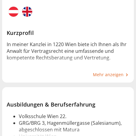
Kurzprofil
In meiner Kanzlei in 1220 Wien biete ich Ihnen als Ihr
Anwalt für Vertragsrecht eine umfassende und
kompetente Rechtsberatung und Vertretung.
Mehr anzeigen
Gerade im Vertragsrecht ist es gut, einen erfahrenen
Rechtsanwalt heranzuziehen, um für Sie nachteilige
Klauseln ausschließen zu können. Gerne prüfe und
erstelle ich Ihre Verträge in diversen Rechtsgebieten.
Ausbildungen & Berufserfahrung
Mir ist es wichtig Ihnen eine prompte und
Volksschule Wien 22.
kompetente Rechtsvertretung zu bieten, weshalb ich
GRG/BRG 3, Hagenmüllergasse (Salesianum),
rund um die Uhr für Sie erreichbar bin. Darüber
abgeschlossen mit Matura
hinaus ist meine Kanzlei durchgehend geöffnet, um