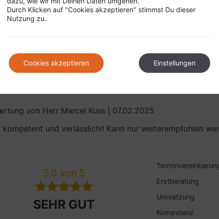
dazu, wie wir mit Deinen Daten umgehen.
Umsetzung
Durch Klicken auf "Cookies akzeptieren" stimmst Du dieser
SEHR GUT
Nutzung zu.
Kompetenz
Service Angebot
Cookies akzeptieren
Einstellungen
ung zu Mag. Elisabeth Esterer
rtung von Herr Marcel Kuss | 07.02.2025
 kompetent und verlässlich!! Kann nur weiterempfohlen we
Terminvereinbarun
5.0 von 5
Erstberatung
Umsetzung
SEHR GUT
Kompetenz