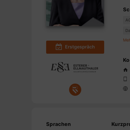
Sc
A
Da
Meh
Erstgespräch
Ko
Sprachen
Kurzpro