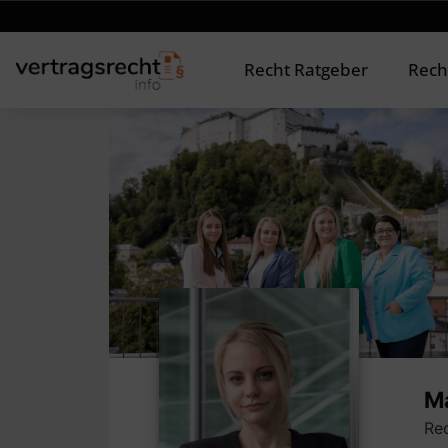
Recht Ratgeber
Rech
Ma
Rec