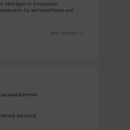
von Verträgen in komplexen
rständnis für wirtschaftliche und
Mehr anzeigen
ell oder Projektentwicklung – ich
lung von Verträgen im
 Gewerbeimmobilien und großvolumige
dividuellen Bedürfnisse. Im
erträge, Generalunternehmerverträge,
uvm.
nehmensverkäufen: Ich begleite
Gesellschaftsverträgen, Joint-
tsanwaltskammer
en rechtlichen Dokumenten, die eine
retung Salzburg
en Intelligenz berate ich Unternehmen