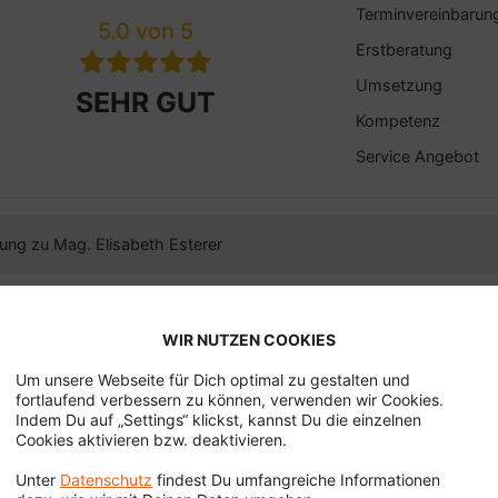
Terminvereinbarun
5.0 von 5
Erstberatung
Umsetzung
SEHR GUT
Kompetenz
Service Angebot
ung zu Mag. Elisabeth Esterer
rtung von Frau Mag. Julia Gastager | 08.02.2025
WIR NUTZEN COOKIES
 professionell, zuverlässig und kompetent. Absolut empfeh
Um unsere Webseite für Dich optimal zu gestalten und
fortlaufend verbessern zu können, verwenden wir Cookies.
Indem Du auf „Settings“ klickst, kannst Du die einzelnen
Cookies aktivieren bzw. deaktivieren.
Terminvereinbarun
5.0 von 5
Erstberatung
Unter
Datenschutz
findest Du umfangreiche Informationen