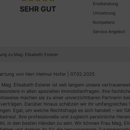
Erstberatung
SEHR GUT
Umsetzung
Kompetenz
Service Angebot
ung zu Mag. Elisabeth Esterer
rtung von Herr Helmut Hofer | 07.02.2025
 Mag. Elisabeth Esterer ist seit langem unsere vertrauensw
esondere in allen speziellen Immobilienfragen. Ihre fachlic
itsweise machen sie zu einer unverzichtbaren Partnerin bei
verträgen. Darüber hinaus schätzen wir ihr umfangreiches 
ngen. Egal, um welche Rechtsfrage es sich handelt – wir fü
betreut. Ihre professionelle und zugleich persönliche Hera
hl, in den besten Händen zu sein. Wir können Frau Mag. El
ehlen und danken ihr für die hervorragende Zusammenarbe