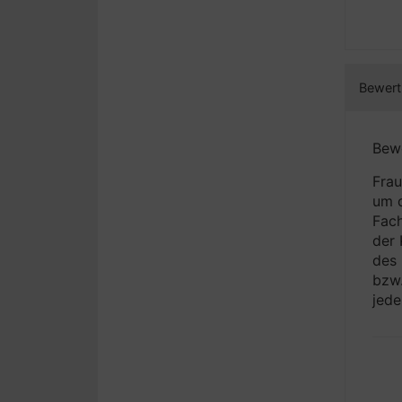
Bewert
Bewe
Frau
um d
Fach
der 
des 
bzw.
jede