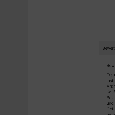
Bewert
Bewe
Frau
insb
Arbe
Kauf
Bela
und 
Gefü
empf