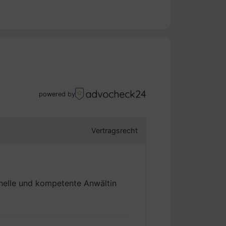
Meine Expertise hilft Ihnen,
auszuschöpfen und den neuen
nd einer proaktiven Herangehensweise
sion, Verlässlichkeit und ein tiefes
aus. Gemeinsam erarbeiten wir
powered by
Vertragsrecht
chnelle und kompetente Anwältin