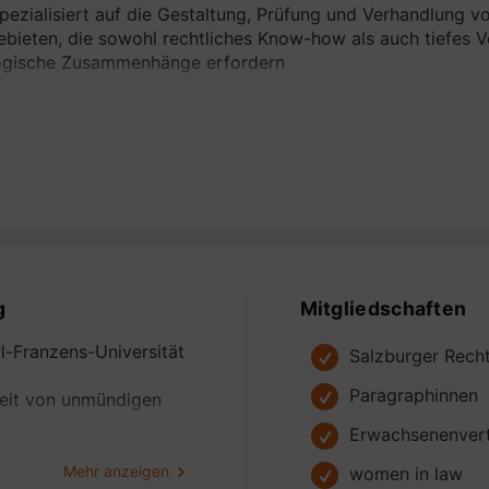
spezialisiert auf die Gestaltung, Prüfung und Verhandlung 
bieten, die sowohl rechtliches Know-how als auch tiefes Ve
ogische Zusammenhänge erfordern
obilien- und Bauverträge:
Kauf, Verkauf, Vermietung, Bauträgervertrag, Bauherrenmod
erstütze Sie bei der rechtssicheren Gestaltung und Abwick
mobilienrecht. Mit besonderem Fokus auf Baugrundstücke,
nsaktionen biete ich maßgeschneiderte Lösungen für Ihre in
amischen Feld des Baurechts erstelle und prüfe ich Werkv
trägerverträge sowie Architekten- und Ingenieurverträge 
ellschaftsrechtliche Verträge:
g
Mitgliedschaften
 der Gründung über die Umstrukturierung bis hin zu Unter
ernehmen und deren Gesellschafter bei der Gestaltung von 
l-Franzens-Universität
Salzburger Rech
ture-Vereinbarungen, Geschäftsführerverträgen und weiter
Paragraphinnen
bile Grundlage für Ihren geschäftlichen Erfolg bilden.
keit von unmündigen
Erwachsenenvert
Recht und KI-Verordnungen:
hiedenen Gerichten im
 Blick auf die rasante Entwicklung im Bereich der künstlich
Mehr anzeigen
women in law