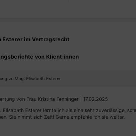
vertraglichen Aspekten im Zusammenhang mit KI-Lösungen. 
htsanwaltskanzleien
htliche Risiken zu minimieren und Innovationspotenziale 
strat der Stadt
setzlichen Anforderungen zu entsprechen.
nisse und detailliertes
ichten und Behörden
us liegt auf einer klaren, transparenten Kommunikation u
gutem Erfolg
 Esterer im Vertragsrecht
exe Fragestellungen. Meine Arbeit zeichnet sich durch Präzi
ngsgruppe A im
nis für die spezifischen Anforderungen meiner Mandanten 
h tragfähige und wirtschaftlich effiziente Lösungen.
ungsberichte von Klient:innen
ung zu Mag. Elisabeth Esterer
rtung von Frau Kristina Fenninger | 17.02.2025
 Elisabeth Esterer lernte ich als eine sehr zuverlässige, s
en. Sie nimmt sich Zeit! Gerne empfehle ich sie weiter.