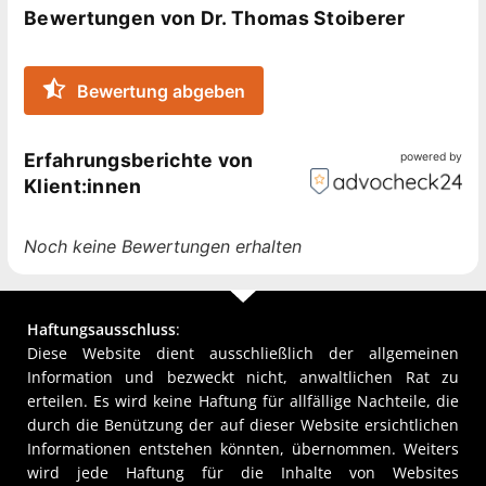
zählen z.B. der Gesellschaftsvertrag,
Bewertungen von Dr. Thomas Stoiberer
Schenkungsvertrag, Kreditvertrag, Arbeitsvertrag,
Werkvertrag, Miet- und Pachtvertrag sowie sonstige
Verträge.
Bewertung abgeben
Sie sind auf der Suche nach einem verlässlichen
Erfahrungsberichte von
powered by
Rechtsanwalt für Vertragsrecht? Ich freue mich auf
Klient:innen
Ihre Kontaktaufnahme.
Noch keine Bewertungen erhalten
Haftungsausschluss
:
Diese Website dient ausschließlich der allgemeinen
Information und bezweckt nicht, anwaltlichen Rat zu
erteilen. Es wird keine Haftung für allfällige Nachteile, die
durch die Benützung der auf dieser Website ersichtlichen
Informationen entstehen könnten, übernommen. Weiters
wird jede Haftung für die Inhalte von Websites