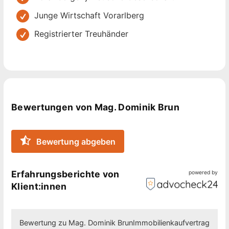
renommierten Bregenzer Kanzlei
Rechtsanwaltsprüfung mit sehr guten Erfolg
Junge Wirtschaft Vorarlberg
Ich freue mich darauf, Sie in meiner Kanzlei in Hard
2017 Eröffnung der eigenen Kanzlei in Hard
Registrierter Treuhänder
am Bodensee begrüßen zu dürfen. Termine sind auch
außerhalb der Kanzleizeiten nach Vereinbarung
möglich.
Bewertungen von Mag. Dominik Brun
Bewertung abgeben
Erfahrungsberichte von
powered by
Klient:innen
Bewertung zu Mag. Dominik Brun
Immobilienkaufvertrag