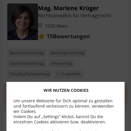
Mag. Marlene Krüger
Rechtsanwältin für Vertragsrecht
1030 Wien
Bewertungen
15
Baurechtsvertrag
Bauträgervertrag
Darlehensvertrag
Ehevertrag
Gesellschaftsvertrag
+ 15 weitere
WIR NUTZEN COOKIES
Erstgespräch
zum Profil
Um unsere Webseite für Dich optimal zu gestalten
und fortlaufend verbessern zu können, verwenden
wir Cookies.
Indem Du auf „Settings“ klickst, kannst Du die
Dr. Markus Frank, LLM
einzelnen Cookies aktivieren bzw. deaktivieren.
Rechtsanwalt für Vertragsrecht