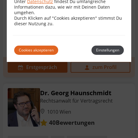
Unter
Datenschutz
findest Du umfangreiche
1090 Wien
Informationen dazu, wie wir mit Deinen Daten
umgehen.
Bewertungen
2
Durch Klicken auf "Cookies akzeptieren" stimmst Du
dieser Nutzung zu.
Baurechtsvertrag
AGB
Architektenvertrag
Bauträgervertrag
Darlehensvertrag
+ 29 weitere
Cookies akzeptieren
Einstellungen
Erstgespräch
zum Profil
Dr. Georg Haunschmidt
Rechtsanwalt für Vertragsrecht
1010 Wien
Bewertungen
40