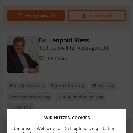
Erstgespräch
zum Profil
Dr. Leopold Riess
Rechtsanwalt für Vertragsrecht
1080 Wien
Bauträgervertrag
Baurechtsvertrag
Ehevertrag
Gesellschaftsvertrag
Immobilienkaufvertrag
+ 8 weitere
WIR NUTZEN COOKIES
Erstgespräch
zum Profil
Um unsere Webseite für Dich optimal zu gestalten