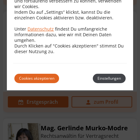
und fortlaufend verbessern zu können, verwenden
wir Cookies.
Indem Du auf „Settings“ klickst, kannst Du die
einzelnen Cookies aktivieren bzw. deaktivieren.
Dr. Alexander Babinek, MBL
MSc.
Unter
Datenschutz
findest Du umfangreiche
Informationen dazu, wie wir mit Deinen Daten
Rechtsanwalt für Vertragsrecht
umgehen.
Durch Klicken auf "Cookies akzeptieren" stimmst Du
1030 Wien
dieser Nutzung zu.
Bauträgervertrag
AGB
Arbeitsvertrag
Cookies akzeptieren
Einstellungen
Baurechtsvertrag
Dienstvertrag
+ 19 weitere
Erstgespräch
zum Profil
Mag. Gerlinde Murko-Modre
Rechtsanwältin für Vertragsrecht