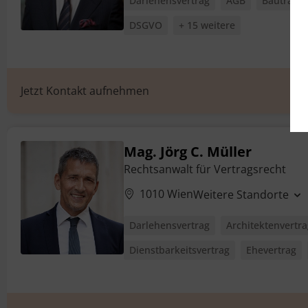
Darlehensvertrag
AGB
Bauträger
DSGVO
+ 15 weitere
Jetzt Kontakt aufnehmen
Mag. Jörg C. Müller
Rechtsanwalt für Vertragsrecht
1010 Wien
Weitere Standorte
Darlehensvertrag
Architektenvertra
Dienstbarkeitsvertrag
Ehevertrag