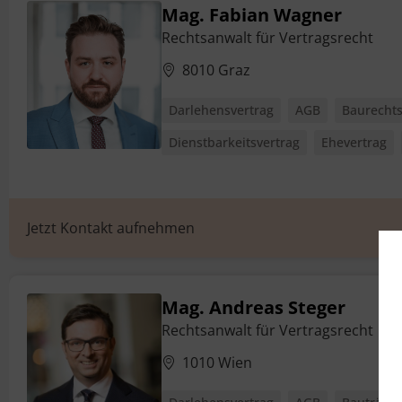
Mag. Fabian Wagner
Rechtsanwalt für Vertragsrecht
8010 Graz
Darlehensvertrag
AGB
Baurechts
Dienstbarkeitsvertrag
Ehevertrag
Jetzt Kontakt aufnehmen
Mag. Andreas Steger
Rechtsanwalt für Vertragsrecht
1010 Wien