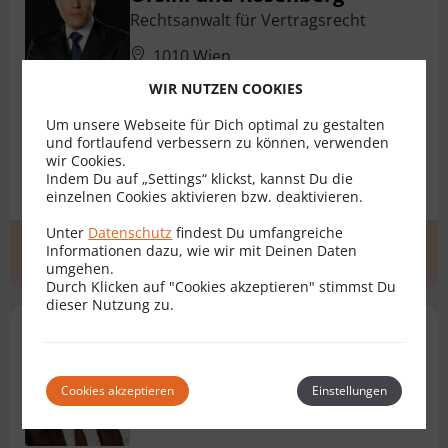
Rechtsanwalt für Vertragsrecht
1010 Wien
Bewertungen
24
WIR NUTZEN COOKIES
Um unsere Webseite für Dich optimal zu gestalten
und fortlaufend verbessern zu können, verwenden
Ehevertrag
AGB
Darlehensvertrag
wir Cookies.
Indem Du auf „Settings“ klickst, kannst Du die
Dienstvertrag
Erbvertrag
+ 11 weitere
einzelnen Cookies aktivieren bzw. deaktivieren.
Unter
Datenschutz
findest Du umfangreiche
Informationen dazu, wie wir mit Deinen Daten
Erstgespräch
zum Profil
umgehen.
Durch Klicken auf "Cookies akzeptieren" stimmst Du
dieser Nutzung zu.
Mag. Christoph Fink
Rechtsanwalt für Vertragsrecht
Cookies akzeptieren
Einstellungen
6800 Feldkirch