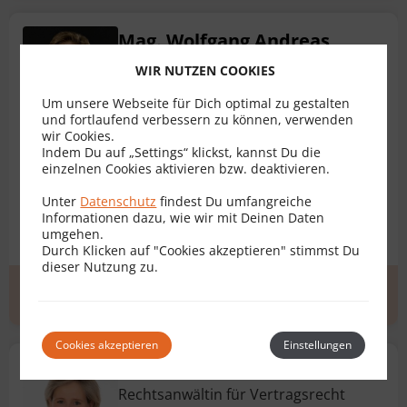
Mag. Wolfgang Andreas
Orsini und Rosenberg
WIR NUTZEN COOKIES
Rechtsanwalt für Vertragsrecht
Um unsere Webseite für Dich optimal zu gestalten
1010 Wien
und fortlaufend verbessern zu können, verwenden
wir Cookies.
Bewertungen
24
Indem Du auf „Settings“ klickst, kannst Du die
einzelnen Cookies aktivieren bzw. deaktivieren.
Ehevertrag
AGB
Darlehensvertrag
Unter
Datenschutz
findest Du umfangreiche
Informationen dazu, wie wir mit Deinen Daten
Dienstvertrag
Erbvertrag
+ 11 weitere
umgehen.
Durch Klicken auf "Cookies akzeptieren" stimmst Du
dieser Nutzung zu.
Erstgespräch
zum Profil
Cookies akzeptieren
Einstellungen
Dr. Sabine Riehs-Hilbert
Rechtsanwältin für Vertragsrecht