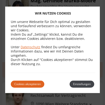
Mag. Gerlinde Murko-Modre
Rechtsanwältin für Vertragsrecht
WIR NUTZEN COOKIES
9020 Klagenfurt
Um unsere Webseite für Dich optimal zu gestalten
Bewertungen
4
und fortlaufend verbessern zu können, verwenden
wir Cookies.
Indem Du auf „Settings“ klickst, kannst Du die
Ehevertrag
Arbeitsvertrag
Baurechtsvertrag
einzelnen Cookies aktivieren bzw. deaktivieren.
Bauträgervertrag
Darlehensvertrag
DSGVO
Unter
Datenschutz
findest Du umfangreiche
Informationen dazu, wie wir mit Deinen Daten
+ 16 weitere
umgehen.
Durch Klicken auf "Cookies akzeptieren" stimmst Du
dieser Nutzung zu.
Erstgespräch
zum Profil
Cookies akzeptieren
Einstellungen
Mag. Marcus Maché
Rechtsanwalt für Vertragsrecht
1090 Wien
Weitere Standorte