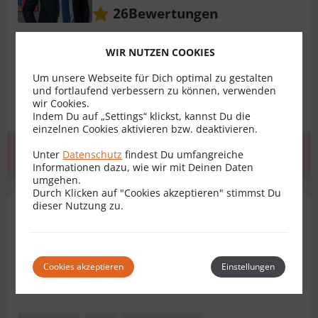
Bewertungen
26
WIR NUTZEN COOKIES
Erbvertrag
AGB
Arbeitsvertrag
Um unsere Webseite für Dich optimal zu gestalten
Baurechtsvertrag
Bauträgervertrag
und fortlaufend verbessern zu können, verwenden
wir Cookies.
Darlehensvertrag
+ 24 weitere
Indem Du auf „Settings“ klickst, kannst Du die
einzelnen Cookies aktivieren bzw. deaktivieren.
Erstgespräch
zum Profil
Unter
Datenschutz
findest Du umfangreiche
Informationen dazu, wie wir mit Deinen Daten
umgehen.
Durch Klicken auf "Cookies akzeptieren" stimmst Du
dieser Nutzung zu.
Dr. Helmut Binder
Rechtsanwalt für Vertragsrecht
9500 Villach
Cookies akzeptieren
Einstellungen