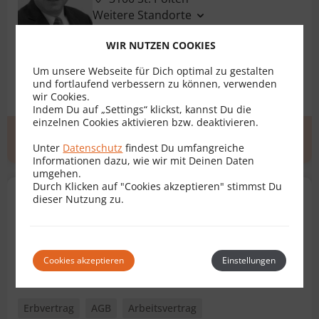
Weitere Standorte
WIR NUTZEN COOKIES
Erbvertrag
AGB
Darlehensvertrag
Um unsere Webseite für Dich optimal zu gestalten
und fortlaufend verbessern zu können, verwenden
Dienstvertrag
DSGVO
Ehevertrag
+ 14 weitere
wir Cookies.
Indem Du auf „Settings“ klickst, kannst Du die
einzelnen Cookies aktivieren bzw. deaktivieren.
Erstgespräch
zum Profil
Unter
Datenschutz
findest Du umfangreiche
Informationen dazu, wie wir mit Deinen Daten
umgehen.
Durch Klicken auf "Cookies akzeptieren" stimmst Du
Mag. Dr. Christoph Zauhar,
dieser Nutzung zu.
Bakk. LL.M.
Rechtsanwalt für Vertragsrecht
8010 Graz
Cookies akzeptieren
Einstellungen
Erbvertrag
AGB
Arbeitsvertrag