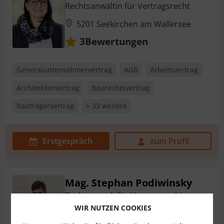
Rechtsanwältin für Vertragsrecht
5201 Seekirchen am Wallersee
Bewertungen
3
Generalunternehmervertrag
AGB
Arbeitsvertrag
Architektenvertrag
Baurechtsvertrag
Bauträgervertrag
+ 33 weitere
Erstgespräch
zum Profil
Mag. Stephan Podiwinsky
Rechtsanwalt für Vertragsrecht
WIR NUTZEN COOKIES
1040 Wien