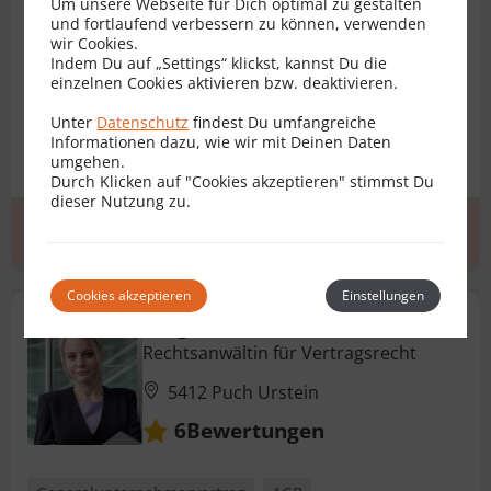
Um unsere Webseite für Dich optimal zu gestalten
und fortlaufend verbessern zu können, verwenden
wir Cookies.
Indem Du auf „Settings“ klickst, kannst Du die
Generalunternehmervertrag
AGB
Arbeitsvertrag
einzelnen Cookies aktivieren bzw. deaktivieren.
Architektenvertrag
Darlehensvertrag
Unter
Datenschutz
findest Du umfangreiche
Informationen dazu, wie wir mit Deinen Daten
Dienstbarkeitsvertrag
+ 24 weitere
umgehen.
Durch Klicken auf "Cookies akzeptieren" stimmst Du
dieser Nutzung zu.
Erstgespräch
zum Profil
Cookies akzeptieren
Einstellungen
Mag. Elisabeth Esterer
Rechtsanwältin für Vertragsrecht
5412 Puch Urstein
Bewertungen
6