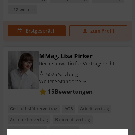
+ 18 weitere
Erstgespräch
zum Profil
MMag. Lisa Pirker
Rechtsanwältin für Vertragsrecht
5026 Salzburg
Weitere Standorte
Bewertungen
15
Geschäftsführervertrag
AGB
Arbeitsvertrag
Architektenvertrag
Baurechtsvertrag
Bauträgervertrag
+ 34 weitere