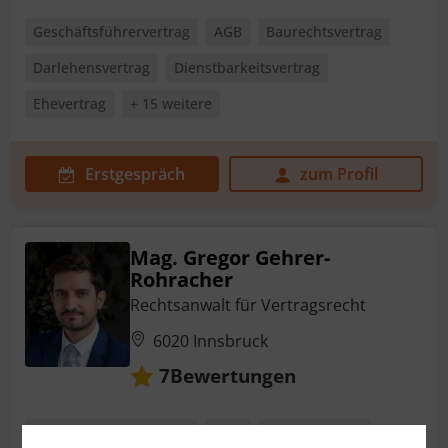
Geschäftsführervertrag
AGB
Baurechtsvertrag
Darlehensvertrag
Dienstbarkeitsvertrag
Ehevertrag
+ 15 weitere
Erstgespräch
zum Profil
Mag. Gregor Gehrer-
Rohracher
Rechtsanwalt für Vertragsrecht
6020 Innsbruck
Bewertungen
7
Geschäftsführervertrag
AGB
Arbeitsvertrag