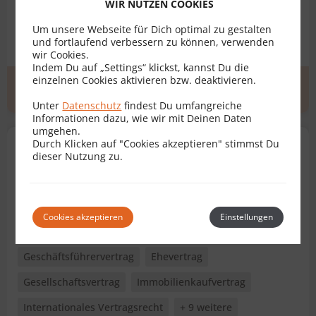
WIR NUTZEN COOKIES
Bauträgervertrag
Dienstbarkeitsvertrag
Um unsere Webseite für Dich optimal zu gestalten
Dienstvertrag
+ 10 weitere
und fortlaufend verbessern zu können, verwenden
wir Cookies.
Indem Du auf „Settings“ klickst, kannst Du die
einzelnen Cookies aktivieren bzw. deaktivieren.
Erstgespräch
zum Profil
Unter
Datenschutz
findest Du umfangreiche
Informationen dazu, wie wir mit Deinen Daten
umgehen.
Durch Klicken auf "Cookies akzeptieren" stimmst Du
Dr. Franz A. Höfer, LL.M.
dieser Nutzung zu.
Rechtsanwalt für Vertragsrecht
1030 Wien
Bewertungen
80
Cookies akzeptieren
Einstellungen
Geschäftsführervertrag
Ehevertrag
Gesellschaftsvertrag
Immobilienkaufvertrag
Internationales Vertragsrecht
+ 9 weitere