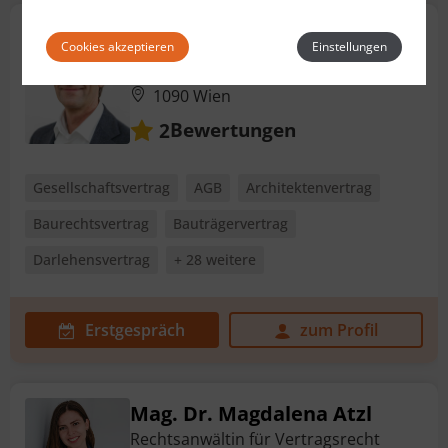
Dr. Markus Frank, LLM
Cookies akzeptieren
Einstellungen
Rechtsanwalt für Vertragsrecht
1090 Wien
Bewertungen
2
Gesellschaftsvertrag
AGB
Architektenvertrag
Baurechtsvertrag
Bauträgervertrag
Darlehensvertrag
+ 28 weitere
Erstgespräch
zum Profil
Mag. Dr. Magdalena Atzl
Rechtsanwältin für Vertragsrecht