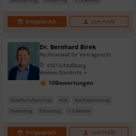
Dienstvertrag
Ehevertrag
+ 18 weitere
Erstgespräch
zum Profil
Dr. Bernhard Birek
Rechtsanwalt für Vertragsrecht
4707 Schlüßlberg
Weitere Standorte
Bewertungen
10
Gesellschaftsvertrag
AGB
Bauträgervertrag
Ehevertrag
Erbvertrag
+ 9 weitere
Erstgespräch
zum Profil