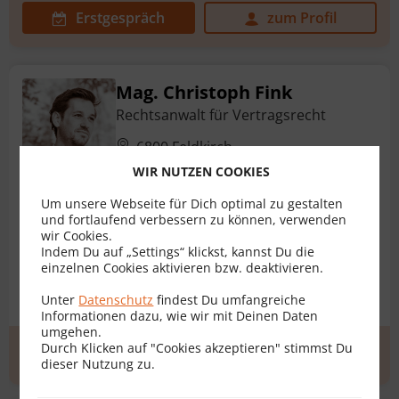
Erstgespräch
zum Profil
Mag. Christoph Fink
Rechtsanwalt für Vertragsrecht
6800 Feldkirch
WIR NUTZEN COOKIES
Um unsere Webseite für Dich optimal zu gestalten
und fortlaufend verbessern zu können, verwenden
Gesellschaftsvertrag
AGB
Arbeitsvertrag
wir Cookies.
Indem Du auf „Settings“ klickst, kannst Du die
Baurechtsvertrag
Bauträgervertrag
einzelnen Cookies aktivieren bzw. deaktivieren.
Darlehensvertrag
+ 35 weitere
Unter
Datenschutz
findest Du umfangreiche
Informationen dazu, wie wir mit Deinen Daten
umgehen.
Durch Klicken auf "Cookies akzeptieren" stimmst Du
Erstgespräch
zum Profil
dieser Nutzung zu.