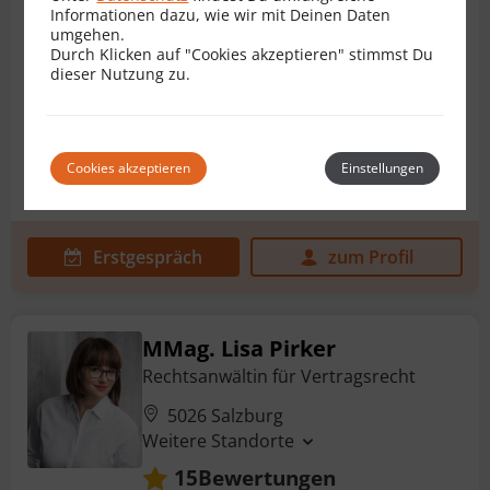
1030 Wien
Informationen dazu, wie wir mit Deinen Daten
Bewertungen
15
umgehen.
Durch Klicken auf "Cookies akzeptieren" stimmst Du
dieser Nutzung zu.
Immobilienkaufvertrag
Baurechtsvertrag
Bauträgervertrag
Darlehensvertrag
Ehevertrag
Cookies akzeptieren
Einstellungen
Gesellschaftsvertrag
+ 14 weitere
Erstgespräch
zum Profil
MMag. Lisa Pirker
Rechtsanwältin für Vertragsrecht
5026 Salzburg
Weitere Standorte
Bewertungen
15