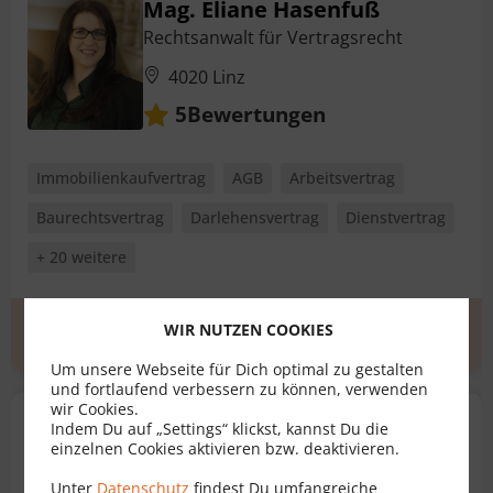
Mag. Eliane Hasenfuß
Rechtsanwalt für Vertragsrecht
4020 Linz
Bewertungen
5
Immobilienkaufvertrag
AGB
Arbeitsvertrag
Baurechtsvertrag
Darlehensvertrag
Dienstvertrag
+ 20 weitere
WIR NUTZEN COOKIES
Erstgespräch
zum Profil
Um unsere Webseite für Dich optimal zu gestalten
und fortlaufend verbessern zu können, verwenden
wir Cookies.
Mag. Marlene Krüger
Indem Du auf „Settings“ klickst, kannst Du die
einzelnen Cookies aktivieren bzw. deaktivieren.
Rechtsanwältin für Vertragsrecht
Unter
Datenschutz
findest Du umfangreiche