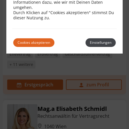
Informationen dazu, wie wir mit Deinen Daten
Rechtsanwalt für Vertragsrecht
umgehen.
Durch Klicken auf "Cookies akzeptieren" stimmst Du
6020 Innsbruck
dieser Nutzung zu.
Cookies akzeptieren
Einstellungen
Immobilienkaufvertrag
AGB
Bauträgervertrag
Ehevertrag
Erbvertrag
Geschäftsführervertrag
+ 11 weitere
Erstgespräch
zum Profil
Mag.a Elisabeth Schmidl
Rechtsanwältin für Vertragsrecht
1040 Wien