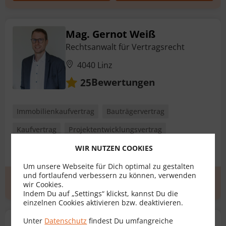
Mag. Gernot Weiß
Rechtsanwalt für Vertragsrecht
4040 Linz
Bewertungen
25
Immobilienkaufvertrag
Bauträgervertrag
Kaufvertrag
Projektentwicklungsvertrag
Schenkungsvertrag
+ 1 weitere
WIR NUTZEN COOKIES
Um unsere Webseite für Dich optimal zu gestalten
und fortlaufend verbessern zu können, verwenden
Erstgespräch
zum Profil
wir Cookies.
Indem Du auf „Settings“ klickst, kannst Du die
einzelnen Cookies aktivieren bzw. deaktivieren.
Unter
Datenschutz
findest Du umfangreiche
Dr. Georg Ganner