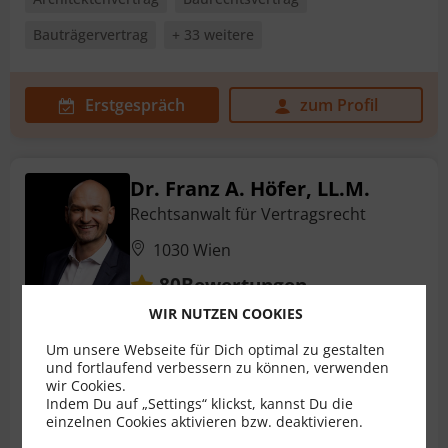
Bauträgervertrag
+ 33 weitere
Erstgespräch
zum Profil
Dr. Franz A. Höfer, LL.M.
Rechtsanwalt für Vertragsrecht
1030 Wien
Bewertungen
80
WIR NUTZEN COOKIES
Immobilienkaufvertrag
Ehevertrag
Um unsere Webseite für Dich optimal zu gestalten
und fortlaufend verbessern zu können, verwenden
Geschäftsführervertrag
Gesellschaftsvertrag
wir Cookies.
Indem Du auf „Settings“ klickst, kannst Du die
Internationales Vertragsrecht
+ 9 weitere
einzelnen Cookies aktivieren bzw. deaktivieren.