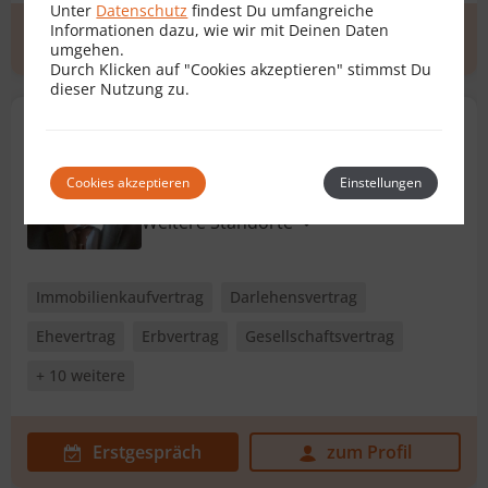
Unter
Datenschutz
findest Du umfangreiche
Informationen dazu, wie wir mit Deinen Daten
Erstgespräch
zum Profil
umgehen.
Durch Klicken auf "Cookies akzeptieren" stimmst Du
dieser Nutzung zu.
Dr. Christian Lechleitner
Rechtsanwalt für Vertragsrecht
Cookies akzeptieren
Einstellungen
6365 Kirchberg in Tirol
Weitere Standorte
Immobilienkaufvertrag
Darlehensvertrag
Ehevertrag
Erbvertrag
Gesellschaftsvertrag
+ 10 weitere
Erstgespräch
zum Profil