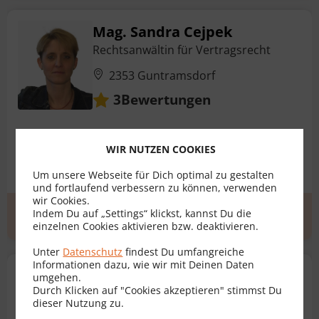
Mag. Sandra Cejpek
Rechtsanwältin für Vertragsrecht
2353 Guntramsdorf
Bewertungen
3
Kaufvertrag
Mietvertrag
Sonstige Verträge
WIR NUTZEN COOKIES
Vorsorgevollmacht
Um unsere Webseite für Dich optimal zu gestalten
und fortlaufend verbessern zu können, verwenden
wir Cookies.
Indem Du auf „Settings“ klickst, kannst Du die
Erstgespräch
zum Profil
einzelnen Cookies aktivieren bzw. deaktivieren.
Unter
Datenschutz
findest Du umfangreiche
Informationen dazu, wie wir mit Deinen Daten
Dr. Georg Ch. Auteried
umgehen.
Durch Klicken auf "Cookies akzeptieren" stimmst Du
Rechtsanwalt für Vertragsrecht
dieser Nutzung zu.