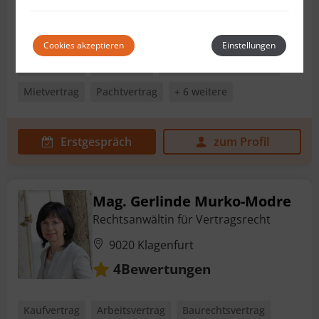
1130 Wien
Cookies akzeptieren
Einstellungen
Kaufvertrag
Erbvertrag
Immobilienkaufvertrag
Mietvertrag
Pachtvertrag
+ 6 weitere
Erstgespräch
zum Profil
Mag. Gerlinde Murko-Modre
Rechtsanwältin für Vertragsrecht
9020 Klagenfurt
Bewertungen
4
Kaufvertrag
Arbeitsvertrag
Baurechtsvertrag