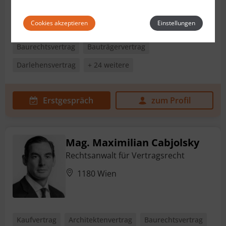
Cookies akzeptieren
Einstellungen
Kaufvertrag
AGB
Arbeitsvertrag
Baurechtsvertrag
Bauträgervertrag
Darlehensvertrag
+ 24 weitere
Erstgespräch
zum Profil
Mag. Maximilian Cabjolsky
Rechtsanwalt für Vertragsrecht
1180 Wien
Kaufvertrag
Architektenvertrag
Baurechtsvertrag