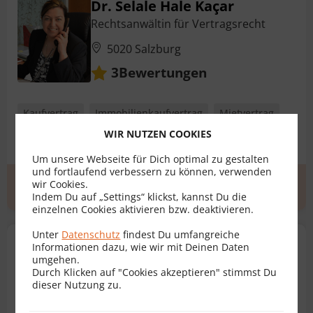
Dr. Selale Hale Kaçar
Rechtsanwältin für Vertragsrecht
5020 Salzburg
Bewertungen
3
Kaufvertrag
Immobilienkaufvertrag
Mietvertrag
WIR NUTZEN COOKIES
Schenkungsvertrag
Übergabevertrag
Um unsere Webseite für Dich optimal zu gestalten
und fortlaufend verbessern zu können, verwenden
wir Cookies.
Erstgespräch
zum Profil
Indem Du auf „Settings“ klickst, kannst Du die
einzelnen Cookies aktivieren bzw. deaktivieren.
Unter
Datenschutz
findest Du umfangreiche
MMag. Dr. Simon Schafferer
Informationen dazu, wie wir mit Deinen Daten
umgehen.
Rechtsanwalt für Vertragsrecht
Durch Klicken auf "Cookies akzeptieren" stimmst Du
dieser Nutzung zu.
6020 Innsbruck
Bewertungen
26