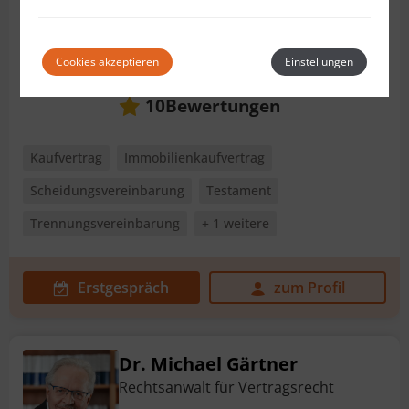
Rechtsanwältin für Vertragsrecht
8200 Gleisdorf
Cookies akzeptieren
Einstellungen
Weitere Standorte
Bewertungen
10
Kaufvertrag
Immobilienkaufvertrag
Scheidungsvereinbarung
Testament
Trennungsvereinbarung
+ 1 weitere
Erstgespräch
zum Profil
Dr. Michael Gärtner
Rechtsanwalt für Vertragsrecht