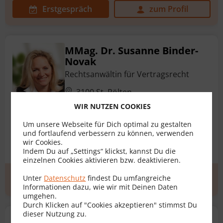
Erstgespräch
zum Profil
MMag. Dr. Susanne Binder-
Novak
Rechtsanwältin für Vertragsrecht
3100 St. Pölten
WIR NUTZEN COOKIES
Um unsere Webseite für Dich optimal zu gestalten
Kaufvertrag
Erbvertrag
Gesellschaftsvertrag
und fortlaufend verbessern zu können, verwenden
wir Cookies.
Mietvertrag
Pachtvertrag
+ 5 weitere
Indem Du auf „Settings“ klickst, kannst Du die
einzelnen Cookies aktivieren bzw. deaktivieren.
Unter
Datenschutz
findest Du umfangreiche
Erstgespräch
zum Profil
Informationen dazu, wie wir mit Deinen Daten
umgehen.
Durch Klicken auf "Cookies akzeptieren" stimmst Du
dieser Nutzung zu.
Mag. Claudia Sorgo