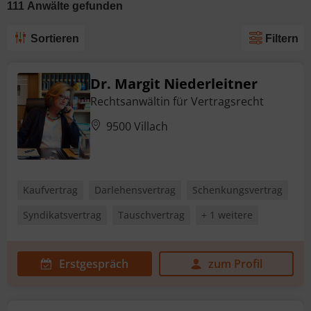
111
Anwälte
gefunden
Sortieren
Filtern
Dr. Margit Niederleitner
Rechtsanwältin für Vertragsrecht
9500 Villach
Kaufvertrag
Darlehensvertrag
Schenkungsvertrag
Syndikatsvertrag
Tauschvertrag
+ 1 weitere
Erstgespräch
zum Profil