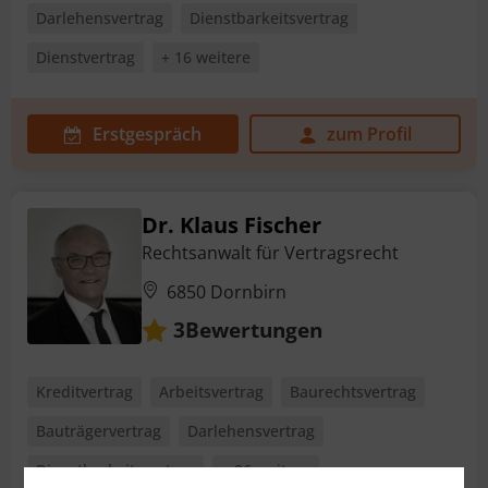
Darlehensvertrag
Dienstbarkeitsvertrag
Dienstvertrag
+ 16 weitere
Erstgespräch
zum Profil
Dr. Klaus Fischer
Rechtsanwalt für Vertragsrecht
6850 Dornbirn
Bewertungen
3
Kreditvertrag
Arbeitsvertrag
Baurechtsvertrag
Bauträgervertrag
Darlehensvertrag
Dienstbarkeitsvertrag
+ 26 weitere