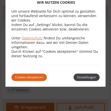
WIR NUTZEN COOKIES
Um unsere Webseite für Dich optimal zu gestalten
Erstgespräch
zum Profil
und fortlaufend verbessern zu können, verwenden
wir Cookies.
Indem Du auf „Settings“ klickst, kannst Du die
einzelnen Cookies aktivieren bzw. deaktivieren.
Mag. Marcus Maché
Unter
Datenschutz
findest Du umfangreiche
Rechtsanwalt für Vertragsrecht
Informationen dazu, wie wir mit Deinen Daten
umgehen.
1090 Wien
Weitere Standorte
Durch Klicken auf "Cookies akzeptieren" stimmst Du
dieser Nutzung zu.
Kreditvertrag
AGB
Darlehensvertrag
Cookies akzeptieren
Einstellungen
Dienstbarkeitsvertrag
Ehevertrag
Erbvertrag
+ 17 weitere
Erstgespräch
zum Profil