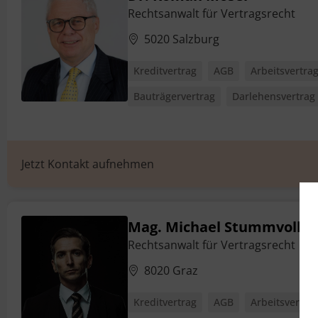
Rechtsanwalt für Vertragsrecht
5020 Salzburg
Kreditvertrag
AGB
Arbeitsvertra
Bauträgervertrag
Darlehensvertrag
Jetzt Kontakt aufnehmen
Mag. Michael Stummvoll
Rechtsanwalt für Vertragsrecht
8020 Graz
Kreditvertrag
AGB
Arbeitsvertra