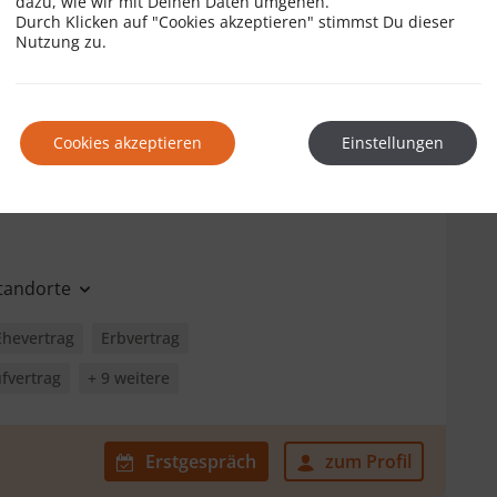
dazu, wie wir mit Deinen Daten umgehen.
re
Durch Klicken auf "Cookies akzeptieren" stimmst Du dieser
BEWERTUNGEN
Nutzung zu.
Erstgespräch
zum Profil
Cookies akzeptieren
Einstellungen
Standorte
Ehevertrag
Erbvertrag
fvertrag
+ 9 weitere
Erstgespräch
zum Profil