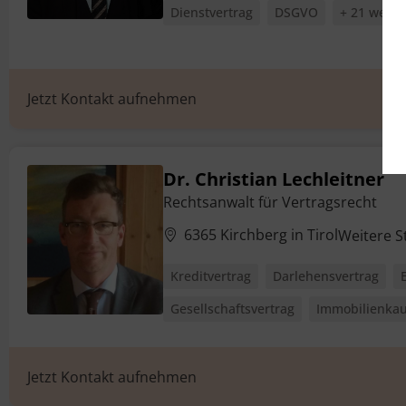
Dienstvertrag
DSGVO
+ 21 weite
Jetzt Kontakt aufnehmen
Dr. Christian Lechleitner
Rechtsanwalt für Vertragsrecht
6365 Kirchberg in Tirol
Weitere 
Kreditvertrag
Darlehensvertrag
Gesellschaftsvertrag
Immobilienkau
Jetzt Kontakt aufnehmen