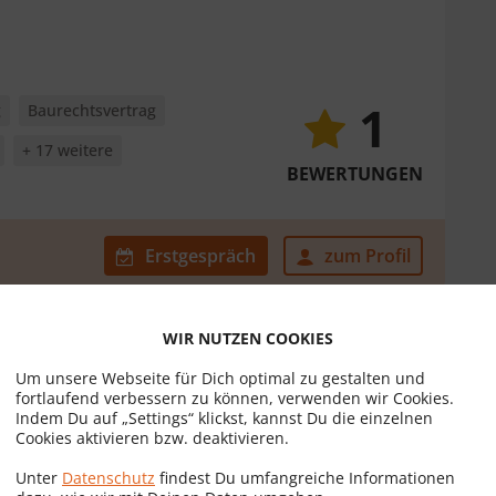
1
g
Baurechtsvertrag
+ 17 weitere
BEWERTUNGEN
Erstgespräch
zum Profil
WIR NUTZEN COOKIES
Um unsere Webseite für Dich optimal zu gestalten und
fortlaufend verbessern zu können, verwenden wir Cookies.
Indem Du auf „Settings“ klickst, kannst Du die einzelnen
Cookies aktivieren bzw. deaktivieren.
15
g
Dienstbarkeitsvertrag
Unter
Datenschutz
findest Du umfangreiche Informationen