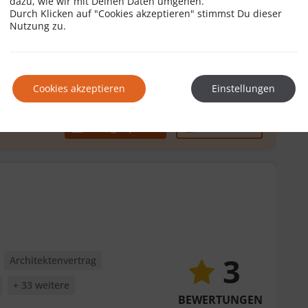
dazu, wie wir mit Deinen Daten umgehen.
Durch Klicken auf "Cookies akzeptieren" stimmst Du dieser
Nutzung zu.
2
rtrag
Erbvertrag
fvertrag
+ 7 weitere
BEWERTUNGEN
Cookies akzeptieren
Einstellungen
Erstgespräch
zum Profil
3
Architektenvertrag
+ 33 weitere
BEWERTUNGEN