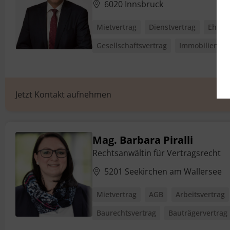
6020 Innsbruck
Mietvertrag
Dienstvertrag
Eheve
Gesellschaftsvertrag
Immobilienkau
Jetzt Kontakt aufnehmen
Mag. Barbara Piralli
Rechtsanwältin für Vertragsrecht
5201 Seekirchen am Wallersee
Mietvertrag
AGB
Arbeitsvertrag
Baurechtsvertrag
Bauträgervertrag