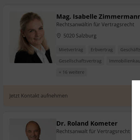
Mag. Isabelle Zimmermann
Rechtsanwältin für Vertragsrecht
5020 Salzburg
Mietvertrag
Erbvertrag
Geschäft
Gesellschaftsvertrag
Immobilienkau
+ 16 weitere
Jetzt Kontakt aufnehmen
Dr. Roland Kometer
Rechtsanwalt für Vertragsrecht