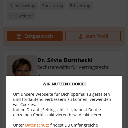
Dienstvertrag
Ehevertrag
Erbvertrag
+ 12 weitere
Erstgespräch
zum Profil
Dr. Silvia Dornhackl
Rechtsanwältin für Vertragsrecht
1140 Wien
WIR NUTZEN COOKIES
Um unsere Webseite für Dich optimal zu gestalten
und fortlaufend verbessern zu können, verwenden
Pachtvertrag
Ehevertrag
Erbvertrag
wir Cookies.
Indem Du auf „Settings“ klickst, kannst Du die
Immobilienkaufvertrag
Kaufvertrag
Mietvertrag
einzelnen Cookies aktivieren bzw. deaktivieren.
+ 4 weitere
Unter
Datenschutz
findest Du umfangreiche