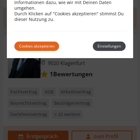
Informationen dazu, wie wir mit Deinen Daten
umgehen.
Durch Klicken auf "Cookies akzeptieren" stimmst Du
Erstgespräch
zum Profil
dieser Nutzung zu.
Mag. iur. Christian Sander
Cookies akzeptieren
Einstellungen
Rechtsanwalt für Vertragsrecht
9020 Klagenfurt
Bewertungen
1
Pachtvertrag
AGB
Arbeitsvertrag
Baurechtsvertrag
Bauträgervertrag
Darlehensvertrag
+ 22 weitere
Erstgespräch
zum Profil