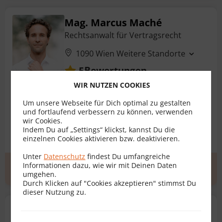
Mag. Marcus Maché
Rechtsanwalt für Vertragsrecht
1090 Wien
Weitere Standorte
Bewertungen
5
WIR NUTZEN COOKIES
Pachtvertrag
AGB
Darlehensvertrag
Um unsere Webseite für Dich optimal zu gestalten
und fortlaufend verbessern zu können, verwenden
Dienstbarkeitsvertrag
Ehevertrag
Erbvertrag
wir Cookies.
Indem Du auf „Settings“ klickst, kannst Du die
+ 17 weitere
einzelnen Cookies aktivieren bzw. deaktivieren.
Unter
Datenschutz
findest Du umfangreiche
Informationen dazu, wie wir mit Deinen Daten
Erstgespräch
zum Profil
umgehen.
Durch Klicken auf "Cookies akzeptieren" stimmst Du
dieser Nutzung zu.
Dr. Adolph Platzgummer