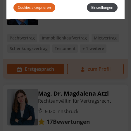
Rechtsanwalt für Vertragsrecht
Cookies akzeptieren
Einstellungen
6020 Innsbruck
Pachtvertrag
Immobilienkaufvertrag
Mietvertrag
Schenkungsvertrag
Testament
+ 1 weitere
Erstgespräch
zum Profil
Mag. Dr. Magdalena Atzl
Rechtsanwältin für Vertragsrecht
6020 Innsbruck
Bewertungen
17