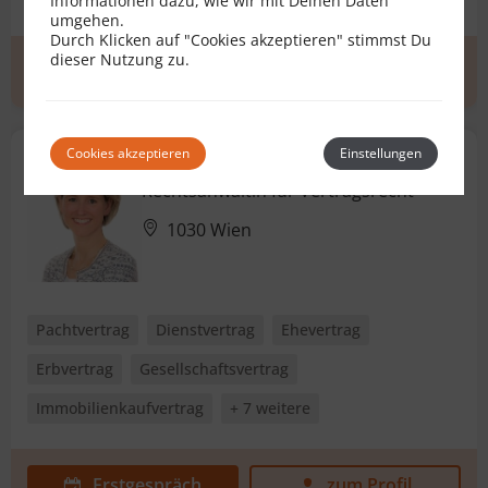
Informationen dazu, wie wir mit Deinen Daten
umgehen.
Durch Klicken auf "Cookies akzeptieren" stimmst Du
dieser Nutzung zu.
Erstgespräch
zum Profil
Cookies akzeptieren
Einstellungen
Dr. Sabine Riehs-Hilbert
Rechtsanwältin für Vertragsrecht
1030 Wien
Pachtvertrag
Dienstvertrag
Ehevertrag
Erbvertrag
Gesellschaftsvertrag
Immobilienkaufvertrag
+ 7 weitere
Erstgespräch
zum Profil