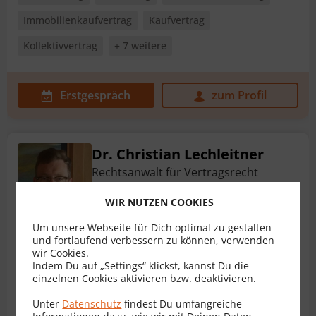
Immobilienkaufvertrag
Kaufvertrag
Kollektivvertrag
+ 7 weitere
Erstgespräch
zum Profil
Dr. Christian Lechleitner
Rechtsanwalt für Vertragsrecht
6365 Kirchberg in Tirol
WIR NUTZEN COOKIES
Weitere Standorte
Um unsere Webseite für Dich optimal zu gestalten
und fortlaufend verbessern zu können, verwenden
wir Cookies.
Pachtvertrag
Darlehensvertrag
Ehevertrag
Indem Du auf „Settings“ klickst, kannst Du die
einzelnen Cookies aktivieren bzw. deaktivieren.
Erbvertrag
Gesellschaftsvertrag
Unter
Datenschutz
findest Du umfangreiche
Immobilienkaufvertrag
+ 9 weitere