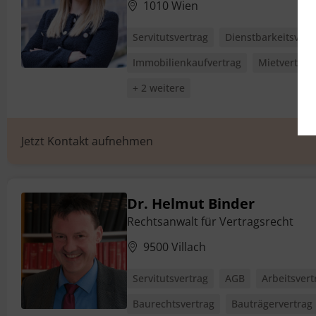
1010 Wien
Servitutsvertrag
Dienstbarkeitsvert
Immobilienkaufvertrag
Mietvertrag
+ 2 weitere
Jetzt Kontakt aufnehmen
Dr. Helmut Binder
Rechtsanwalt für Vertragsrecht
9500 Villach
Servitutsvertrag
AGB
Arbeitsvert
Baurechtsvertrag
Bauträgervertrag