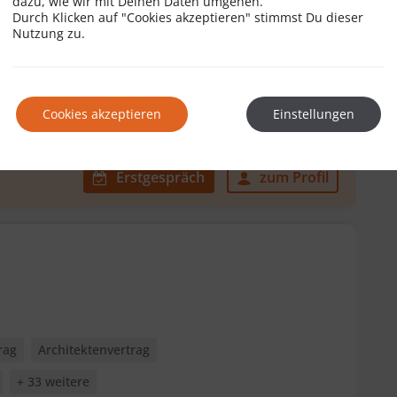
dazu, wie wir mit Deinen Daten umgehen.
Durch Klicken auf "Cookies akzeptieren" stimmst Du dieser
Nutzung zu.
rag
Schenkungsvertrag
Cookies akzeptieren
Einstellungen
Erstgespräch
zum Profil
rag
Architektenvertrag
+ 33 weitere