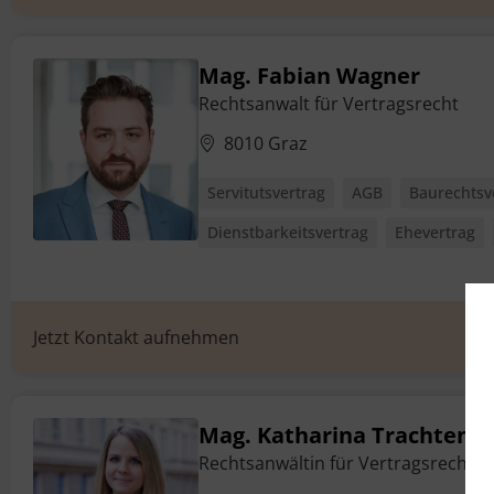
Mag. Fabian Wagner
Rechtsanwalt für Vertragsrecht
8010 Graz
Servitutsvertrag
AGB
Baurechtsv
Dienstbarkeitsvertrag
Ehevertrag
Jetzt Kontakt aufnehmen
Mag. Katharina Trachtenb
Rechtsanwältin für Vertragsrecht