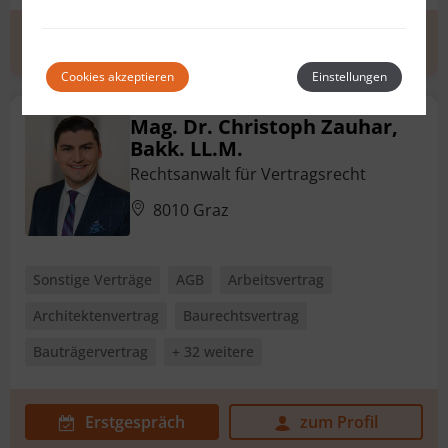
Erstgespräch
zum Profil
Cookies akzeptieren
Einstellungen
Mag. Dr. Christoph Zauhar,
Bakk. LL.M.
Rechtsanwalt für Vertragsrecht
8010 Graz
Sonstige Verträge
AGB
Arbeitsvertrag
Architektenvertrag
Baurechtsvertrag
Bauträgervertrag
+ 32 weitere
Erstgespräch
zum Profil