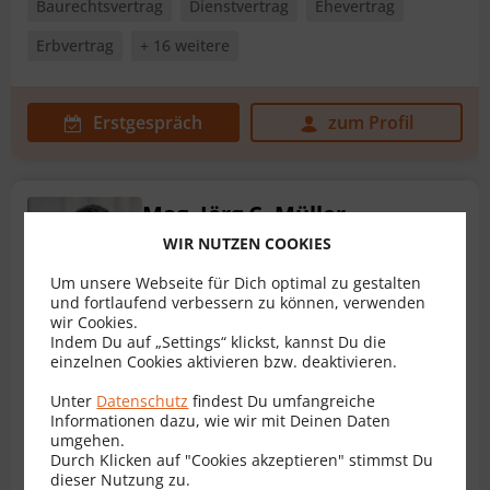
Baurechtsvertrag
Dienstvertrag
Ehevertrag
Erbvertrag
+ 16 weitere
Erstgespräch
zum Profil
Mag. Jörg C. Müller
Rechtsanwalt für Vertragsrecht
WIR NUTZEN COOKIES
1010 Wien
Weitere Standorte
Um unsere Webseite für Dich optimal zu gestalten
und fortlaufend verbessern zu können, verwenden
Bewertungen
11
wir Cookies.
Indem Du auf „Settings“ klickst, kannst Du die
einzelnen Cookies aktivieren bzw. deaktivieren.
Sonstige Verträge
Architektenvertrag
Unter
Datenschutz
findest Du umfangreiche
Informationen dazu, wie wir mit Deinen Daten
Bauträgervertrag
Darlehensvertrag
umgehen.
Durch Klicken auf "Cookies akzeptieren" stimmst Du
Dienstbarkeitsvertrag
Ehevertrag
+ 13 weitere
dieser Nutzung zu.