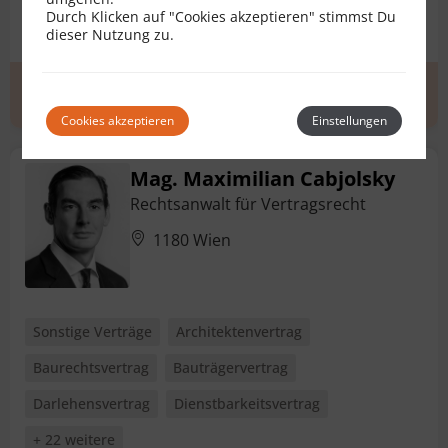
Durch Klicken auf "Cookies akzeptieren" stimmst Du
Pachtvertrag
+ 5 weitere
dieser Nutzung zu.
Erstgespräch
zum Profil
Cookies akzeptieren
Einstellungen
Mag. Maximilian Cabjolsky
Rechtsanwalt für Vertragsrecht
1180 Wien
Sonstige Verträge
Architektenvertrag
Baurechtsvertrag
Bauträgervertrag
Darlehensvertrag
Dienstbarkeitsvertrag
+ 22 weitere