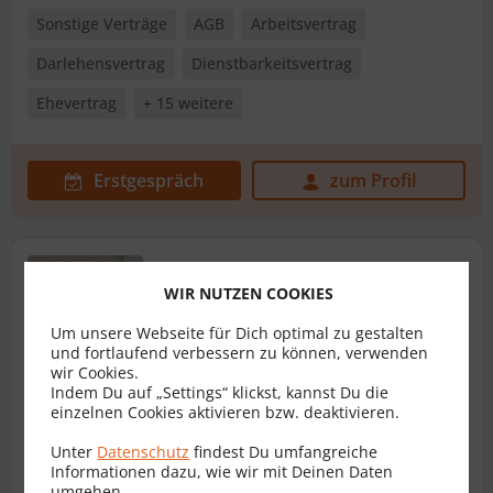
Sonstige Verträge
AGB
Arbeitsvertrag
Darlehensvertrag
Dienstbarkeitsvertrag
Ehevertrag
+ 15 weitere
Erstgespräch
zum Profil
Dr. Georg Ch. Auteried
WIR NUTZEN COOKIES
Rechtsanwalt für Vertragsrecht
Um unsere Webseite für Dich optimal zu gestalten
1130 Wien
und fortlaufend verbessern zu können, verwenden
wir Cookies.
Indem Du auf „Settings“ klickst, kannst Du die
einzelnen Cookies aktivieren bzw. deaktivieren.
Sonstige Verträge
Erbvertrag
Unter
Datenschutz
findest Du umfangreiche
Informationen dazu, wie wir mit Deinen Daten
Immobilienkaufvertrag
Kaufvertrag
Mietvertrag
umgehen.