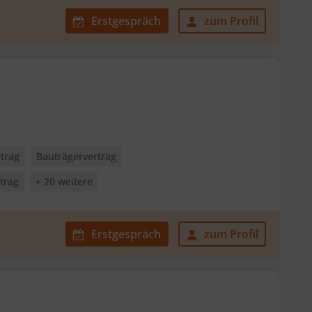
Erstgespräch
zum Profil
trag
Bauträgervertrag
trag
+ 20 weitere
Erstgespräch
zum Profil