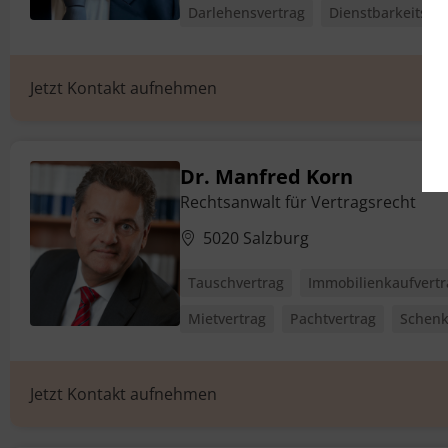
Darlehensvertrag
Dienstbarkeitsver
Jetzt Kontakt aufnehmen
Dr. Manfred Korn
Rechtsanwalt für Vertragsrecht
5020 Salzburg
Tauschvertrag
Immobilienkaufvertr
Mietvertrag
Pachtvertrag
Schenk
Jetzt Kontakt aufnehmen