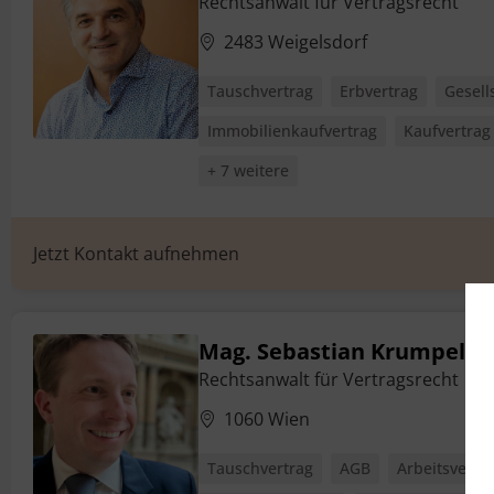
Rechtsanwalt für Vertragsrecht
2483 Weigelsdorf
Tauschvertrag
Erbvertrag
Gesell
Immobilienkaufvertrag
Kaufvertrag
+ 7 weitere
Jetzt Kontakt aufnehmen
Mag. Sebastian Krumpel
Rechtsanwalt für Vertragsrecht
1060 Wien
Tauschvertrag
AGB
Arbeitsvertr