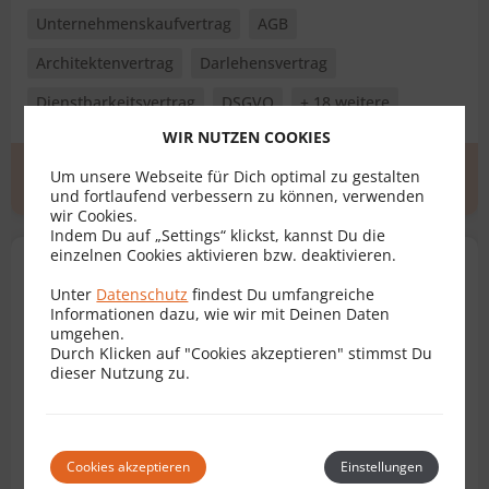
Unternehmenskaufvertrag
AGB
Architektenvertrag
Darlehensvertrag
Dienstbarkeitsvertrag
DSGVO
+ 18 weitere
WIR NUTZEN COOKIES
Um unsere Webseite für Dich optimal zu gestalten
Erstgespräch
zum Profil
und fortlaufend verbessern zu können, verwenden
wir Cookies.
Indem Du auf „Settings“ klickst, kannst Du die
einzelnen Cookies aktivieren bzw. deaktivieren.
Mag. Georg Karlbauer, LL.M.
Unter
Datenschutz
findest Du umfangreiche
Rechtsanwalt für Vertragsrecht
Informationen dazu, wie wir mit Deinen Daten
umgehen.
5020 Salzburg
Durch Klicken auf "Cookies akzeptieren" stimmst Du
Bewertungen
5
dieser Nutzung zu.
Unternehmenskaufvertrag
Arbeitsvertrag
Cookies akzeptieren
Einstellungen
Bauträgervertrag
Dienstvertrag