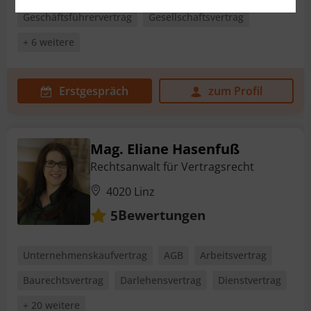
Geschäftsführervertrag
Gesellschaftsvertrag
+ 6 weitere
Erstgespräch
zum Profil
Mag. Eliane Hasenfuß
Rechtsanwalt für Vertragsrecht
4020 Linz
Bewertungen
5
Unternehmenskaufvertrag
AGB
Arbeitsvertrag
Baurechtsvertrag
Darlehensvertrag
Dienstvertrag
+ 20 weitere