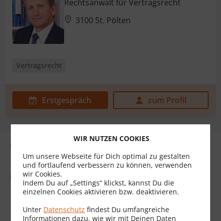
Rechtsanwalt für Vertragsrecht
3100 St. Pölten
Vertragsrecht
Erstgespräch
zum Profil
WIR NUTZEN COOKIES
Elementor Template für Rechtsgebiete ohne Ort
Um unsere Webseite für Dich optimal zu gestalten
und fortlaufend verbessern zu können, verwenden
wir Cookies.
Rechtsbiet Name: Vertragsrecht
Indem Du auf „Settings“ klickst, kannst Du die
einzelnen Cookies aktivieren bzw. deaktivieren.
Unter
Datenschutz
findest Du umfangreiche
Informationen dazu, wie wir mit Deinen Daten