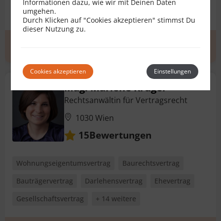
Informationen dazu, wie wir mit Deinen Daten
umgehen.
Darlehensvertrag
+ 24 weitere
Durch Klicken auf "Cookies akzeptieren" stimmst Du
dieser Nutzung zu.
Erstgespräch
zum Profil
Cookies akzeptieren
Einstellungen
Mag. Marlene Krüger
Rechtsanwältin für Vertragsrecht
1030 Wien
Bewertungen
15
Wohnungseigentumsvertrag
Baurechtsvertrag
Bauträgervertrag
Darlehensvertrag
Ehevertrag
Gesellschaftsvertrag
+ 14 weitere