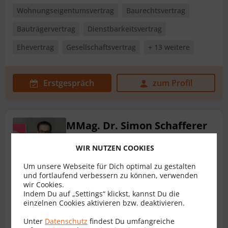
Wohnungseigentumsvertrag
Baurechtsvertrag
Bauträgervertrag
Dienstbarkeitsvertrag
Ehevertrag
Gesellschaftsvertrag
+ 13 weitere
Erstgespräch
zum Profil
MMag. Dr. Simon Schafferer
Rechtsanwalt für Vertragsrecht
WIR NUTZEN COOKIES
6020 Innsbruck
Um unsere Webseite für Dich optimal zu gestalten
Bewertungen
26
und fortlaufend verbessern zu können, verwenden
wir Cookies.
Indem Du auf „Settings“ klickst, kannst Du die
einzelnen Cookies aktivieren bzw. deaktivieren.
Wohnungseigentumsvertrag
AGB
Arbeitsvertrag
Unter
Datenschutz
findest Du umfangreiche
Baurechtsvertrag
Bauträgervertrag