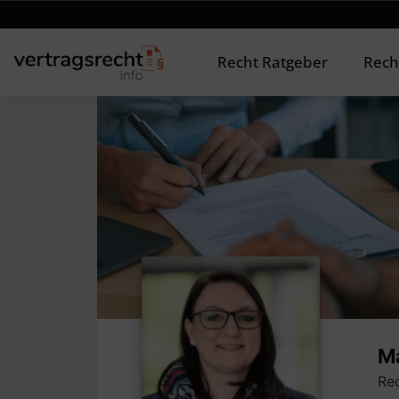
Recht Ratgeber
Rech
Ma
Rec