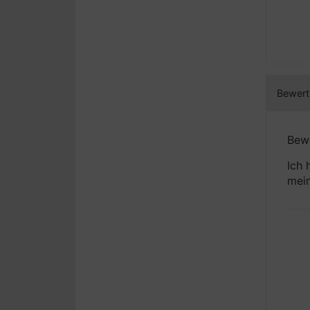
Bewertu
Bewe
Ich 
mein