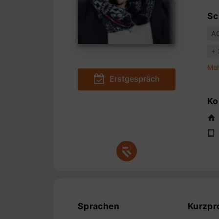
Sc
A
+ 
Meh
Erstgespräch
Ko
Sprachen
Kurzpro