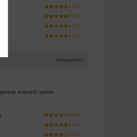
5.0/5
5.0/5
5.0/5
5.0/5
Vertragsrecht
 genaue Auskunft geben.
g
4.0/5
5.0/5
4.0/5