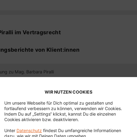
nzlei Mag. Peter
is am Bezirksgericht
g
sanwärterin bei Raits
ralli im Vertragsrecht
 bei Raits Bleiziffer
ungsberichte von Klient:innen
GmbH
er Piralli
ng zu Mag. Barbara Piralli
ertung von Frau Wimmer | 10.05.2022
WIR NUTZEN COOKIES
Um unsere Webseite für Dich optimal zu gestalten und
 kompetent und freundlich, gut auf die Probleme/Fragen e
fortlaufend verbessern zu können, verwenden wir Cookies.
lich sehr gut beantwortet.
Indem Du auf „Settings“ klickst, kannst Du die einzelnen
Cookies aktivieren bzw. deaktivieren.
Unter
Datenschutz
findest Du umfangreiche Informationen
Terminvereinbarun
dazu, wie wir mit Deinen Daten umgehen.