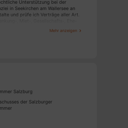
htliche Unterstützung bei der
zlei in Seekirchen am Wallersee an
alte und prüfe ich Verträge aller Art.
nkung-, Miet-, Gesellschafts-, Ehe-
Mehr anzeigen
hneiderten Lösungsweg bei. Dabei
 In meiner Kanzlei in Seekirchen am
rbeit.
ammer Salzburg
schusses der Salzburger
ammer