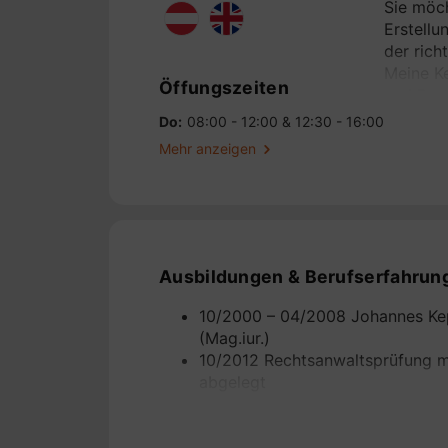
Sie möch
Erstellu
der rich
Meine Ke
Öffungszeiten
und Part
Do:
08:00 - 12:00 & 12:30 - 16:00
Mehr anzeigen
Die Kenn
spielt d
Wallerse
Ich freu
Ausbildungen & Berufserfahrun
10/2000 – 04/2008 Johannes Kepl
(Mag.iur.)
10/2012 Rechtsanwaltsprüfung m
abgelegt