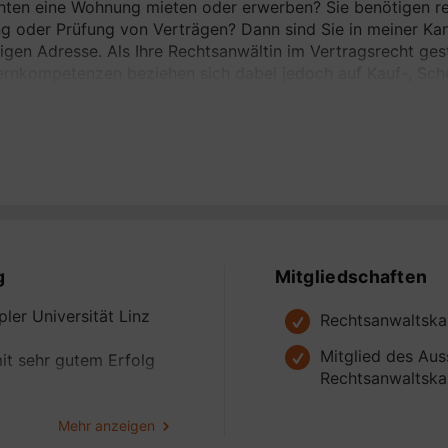
ten eine Wohnung mieten oder erwerben? Sie benötigen rec
ng oder Prüfung von Verträgen? Dann sind Sie in meiner Kan
tigen Adresse. Als Ihre Rechtsanwältin im Vertragsrecht gest
rnkompetenzen beziehen sich dabei jedoch auf Kauf-, Sche
nerschaftsverträge.
tnis Ihrer Interessen trägt fundamental zu einem maßgesc
ie direkte und persönliche Kommunikation eine große Rolle.
e bietet sich ein diskretes Umfeld für eine enge Zusammena
e mich auf Ihre Kontaktaufnahme.
g
Mitgliedschaften
er Universität Linz
Rechtsanwaltsk
Mitglied des Aus
it sehr gutem Erfolg
Rechtsanwaltsk
Mehr anzeigen