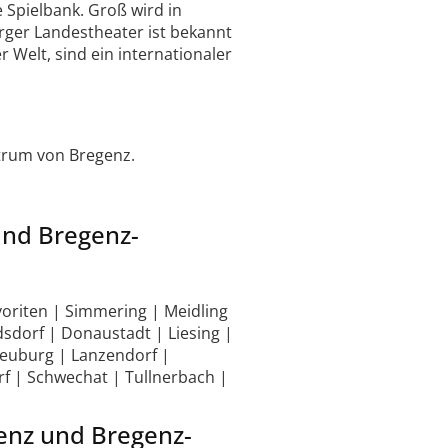
Spielbank. Groß wird in
rger Landestheater ist bekannt
 Welt, sind ein internationaler
ntrum von Bregenz.
und Bregenz-
voriten | Simmering | Meidling
dsdorf | Donaustadt | Liesing |
neuburg | Lanzendorf |
 | Schwechat | Tullnerbach |
genz und Bregenz-