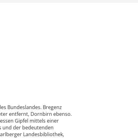
 des Bundeslandes. Bregenz
eter entfernt, Dornbirn ebenso.
sen Gipfel mittels einer
des und der bedeutenden
rarlberger Landesbibliothek,