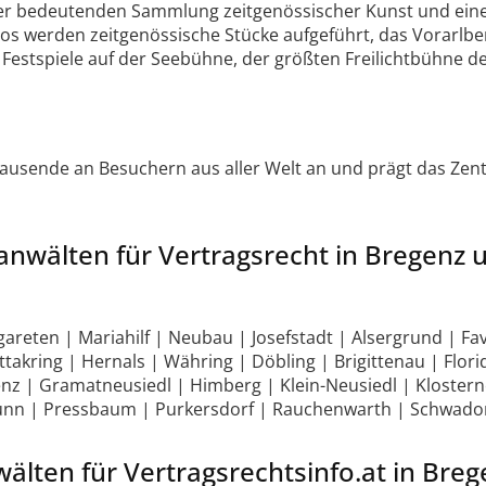
r bedeutenden Sammlung zeitgenössischer Kunst und eine 
s werden zeitgenössische Stücke aufgeführt, das Vorarlbe
 Festspiele auf der Seebühne, der größten Freilichtbühne der
 tausende an Besuchern aus aller Welt an und prägt das Ze
anwälten für Vertragsrecht in Bregenz 
areten | Mariahilf | Neubau | Josefstadt | Alsergrund | Fa
ttakring | Hernals | Währing | Döbling | Brigittenau | Flori
enz | Gramatneusiedl | Himberg | Klein-Neusiedl | Kloster
nn | Pressbaum | Purkersdorf | Rauchenwarth | Schwadorf
älten für Vertragsrechtsinfo.at in Bre