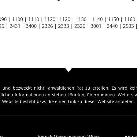
090 | 1100 | 1110 | 1120 |1120 | 1130 | 1140 | 1150 | 1160 
5 | 2431 | 3400 | 2326 | 2333 | 2326 | 3001 | 2440 | 2533 
 und bezweckt nicht, anwaltlichen Rat zu erteilen. Es wird kein
htlichen Informationen entstehen könnten, übernommen. Weiters w
 Website besteht bzw. die einen Link zu dieser Website anbieten.