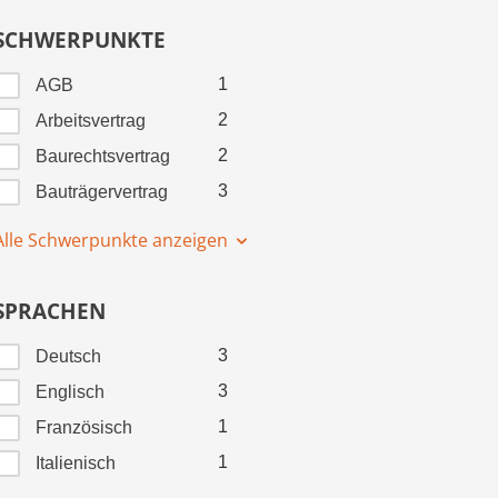
SCHWERPUNKTE
1
AGB
2
Arbeitsvertrag
2
Baurechtsvertrag
3
Bauträgervertrag
Alle Schwerpunkte anzeigen
SPRACHEN
3
Deutsch
3
Englisch
1
Französisch
1
Italienisch