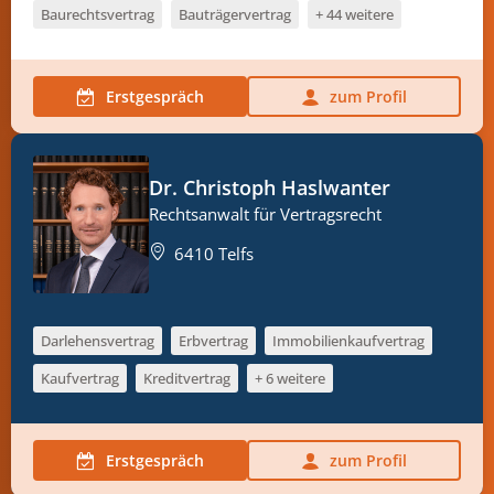
Baurechtsvertrag
Bauträgervertrag
+ 44 weitere
Erstgespräch
zum Profil
Dr. Christoph Haslwanter
Rechtsanwalt für Vertragsrecht
6410 Telfs
Darlehensvertrag
Erbvertrag
Immobilienkaufvertrag
Kaufvertrag
Kreditvertrag
+ 6 weitere
Erstgespräch
zum Profil