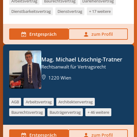
Arbeitsvertrag
Baurechtsvertrag
Darlehensvertrag
Dienstbarkeitsvertrag
Dienstvertrag
+ 17 weitere
Erstgespräch
zum Profil
Mag. Michael Löschnig-Tratner
Rechtsanwalt für Vertragsrecht
1220 Wien
AGB
Arbeitsvertrag
Architektenvertrag
Baurechtsvertrag
Bauträgervertrag
+ 46 weitere
Erstgespräch
zum Profil