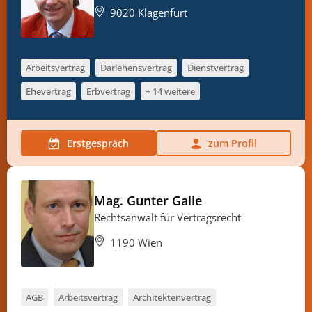
9020 Klagenfurt
Arbeitsvertrag
Darlehensvertrag
Dienstvertrag
Ehevertrag
Erbvertrag
+ 14 weitere
Erstgespräch
zum Profil
Mag. Gunter Galle
Rechtsanwalt für Vertragsrecht
1190 Wien
AGB
Arbeitsvertrag
Architektenvertrag