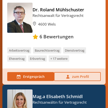
Dr. Roland Mühlschuster
Rechtsanwalt für Vertragsrecht
4600 Wels
6
Bewertungen
Arbeitsvertrag
Baurechtsvertrag
Dienstvertrag
Ehevertrag
Erbvertrag
+ 17 weitere
Erstgespräch
zum Profil
Mag.a Elisabeth Schmidl
Rechtsanwältin für Vertragsrecht