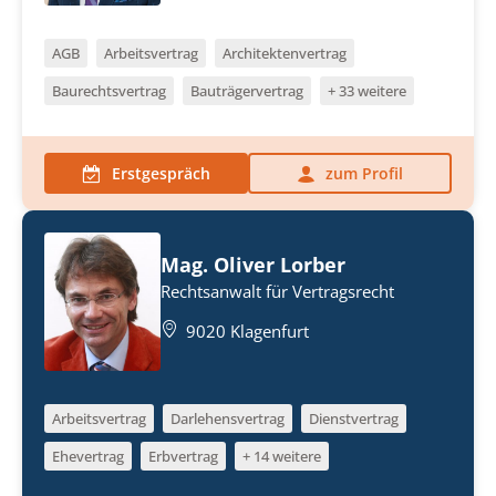
AGB
Arbeitsvertrag
Architektenvertrag
Baurechtsvertrag
Bauträgervertrag
+ 33 weitere
Erstgespräch
zum Profil
Mag. Oliver Lorber
Rechtsanwalt für Vertragsrecht
9020 Klagenfurt
Arbeitsvertrag
Darlehensvertrag
Dienstvertrag
Ehevertrag
Erbvertrag
+ 14 weitere