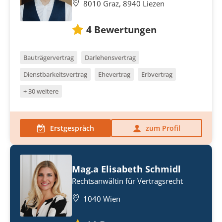
8010 Graz, 8940 Liezen
4
Bewertungen
Bauträgervertrag
Darlehensvertrag
Dienstbarkeitsvertrag
Ehevertrag
Erbvertrag
+ 30 weitere
Erstgespräch
zum Profil
Mag.a Elisabeth Schmidl
Rechtsanwältin für Vertragsrecht
1040 Wien