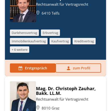
Rechtsanwalt für Vertragsrecht
6410 Telfs
Darlehensvertrag
Erbvertrag
Immobilienkaufvertrag
Kaufvertrag
Kreditvertrag
+ 6 weitere
Erstgespräch
zum Profil
Mag. Dr. Christoph Zauhar,
Bakk. LL.M.
Rechtsanwalt für Vertragsrecht
8010 Graz