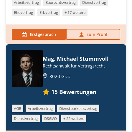
Arbeitsvertrag
Baurechtsvertrag
Dienstvertrag
Ehevertrag
Erbvertrag
+ 17 weitere
Erstgespräch
zum Profil
Mag. Michael Stummvoll
Rechtsanwalt für Vertragsrecht
8020 Graz
15
Bewertungen
AGB
Arbeitsvertrag
Dienstbarkeitsvertrag
Dienstvertrag
DSGVO
+ 22 weitere