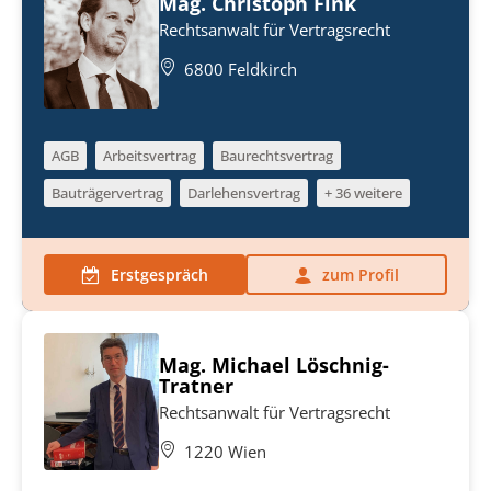
Mag. Christoph Fink
Rechtsanwalt für Vertragsrecht
6800 Feldkirch
AGB
Arbeitsvertrag
Baurechtsvertrag
Bauträgervertrag
Darlehensvertrag
+ 36 weitere
Erstgespräch
zum Profil
Mag. Michael Löschnig-
Tratner
Rechtsanwalt für Vertragsrecht
1220 Wien