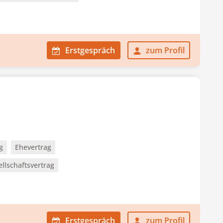
Erstgespräch
zum Profil
g
Ehevertrag
llschaftsvertrag
Erstgespräch
zum Profil