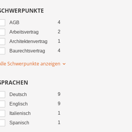
SCHWERPUNKTE
4
AGB
2
Arbeitsvertrag
1
Architektenvertrag
4
Baurechtsvertrag
Alle Schwerpunkte anzeigen
SPRACHEN
9
Deutsch
9
Englisch
1
Italienisch
1
Spanisch