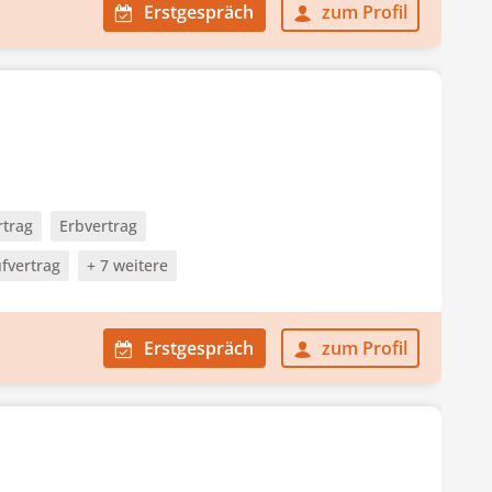
Erstgespräch
zum Profil
rtrag
Erbvertrag
fvertrag
+ 7 weitere
Erstgespräch
zum Profil