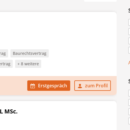
rag
Baurechtsvertrag
ertrag
+ 8 weitere
Erstgespräch
zum Profil
L MSc.