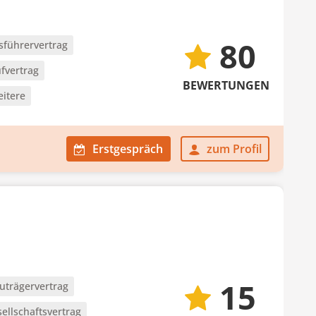
80
sführervertrag
fvertrag
BEWERTUNGEN
eitere
Erstgespräch
zum Profil
15
uträgervertrag
ellschaftsvertrag