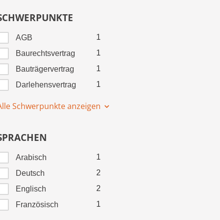
SCHWERPUNKTE
1
AGB
1
Baurechtsvertrag
1
Bauträgervertrag
1
Darlehensvertrag
Alle Schwerpunkte anzeigen
SPRACHEN
1
Arabisch
2
Deutsch
2
Englisch
1
Französisch