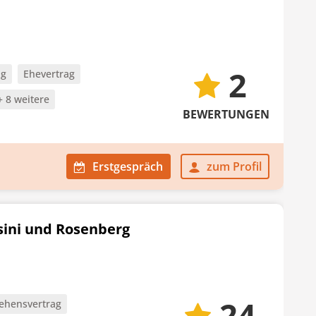
2
ag
Ehevertrag
+ 8 weitere
BEWERTUNGEN
Erstgespräch
zum Profil
sini und Rosenberg
24
ehensvertrag