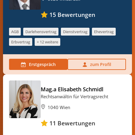
15
Bewertungen
AGB
Darlehensvertrag
Dienstvertrag
Ehevertrag
Erbvertrag
+ 12 weitere
Erstgespräch
zum Profil
Mag.a Elisabeth Schmidl
Rechtsanwältin für Vertragsrecht
1040 Wien
11
Bewertungen