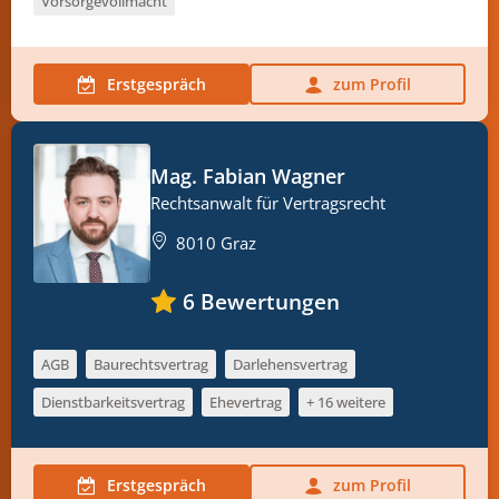
Vorsorgevollmacht
Erstgespräch
zum Profil
Mag. Fabian Wagner
Rechtsanwalt für Vertragsrecht
8010 Graz
6
Bewertungen
AGB
Baurechtsvertrag
Darlehensvertrag
Dienstbarkeitsvertrag
Ehevertrag
+ 16 weitere
Erstgespräch
zum Profil