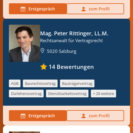
Erstgespräch
zum Profil
Mag. Peter Rittinger, LL.M.
Rechtsanwalt für Vertragsrecht
5020 Salzburg
14
Bewertungen
AGB
Baurechtsvertrag
Bauträgervertrag
Darlehensvertrag
Dienstbarkeitsvertrag
+ 28 weitere
Erstgespräch
zum Profil