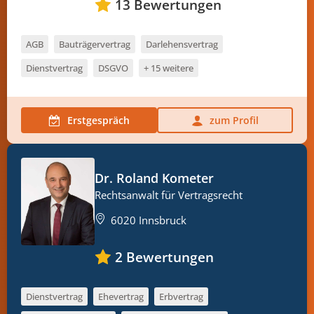
13
Bewertungen
AGB
Bauträgervertrag
Darlehensvertrag
Dienstvertrag
DSGVO
+ 15 weitere
Erstgespräch
zum Profil
Dr. Roland Kometer
Rechtsanwalt für Vertragsrecht
6020 Innsbruck
2
Bewertungen
Dienstvertrag
Ehevertrag
Erbvertrag