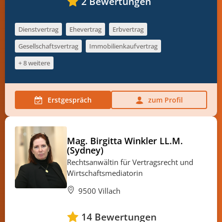
2
Bewertungen
Dienstvertrag
Ehevertrag
Erbvertrag
Gesellschaftsvertrag
Immobilienkaufvertrag
+ 8 weitere
Erstgespräch
zum Profil
Mag. Birgitta Winkler LL.M.
(Sydney)
Rechtsanwältin für Vertragsrecht und
Wirtschaftsmediatorin
9500 Villach
14
Bewertungen