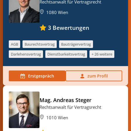
Rechtsanwalt für Vertragsrecht
1080 Wien
3
Bewertungen
AGB
Baurechtsvertrag
Bauträgervertrag
Darlehensvertrag
Dienstbarkeitsvertrag
+ 26 weitere
Erstgespräch
zum Profil
Mag. Andreas Steger
Rechtsanwalt für Vertragsrecht
1010 Wien