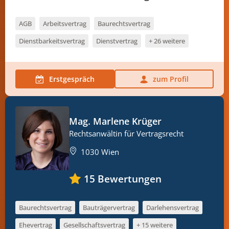
AGB
Arbeitsvertrag
Baurechtsvertrag
Dienstbarkeitsvertrag
Dienstvertrag
+ 26 weitere
Erstgespräch
zum Profil
Mag. Marlene Krüger
Rechtsanwältin für Vertragsrecht
1030 Wien
15
Bewertungen
Baurechtsvertrag
Bauträgervertrag
Darlehensvertrag
Ehevertrag
Gesellschaftsvertrag
+ 15 weitere