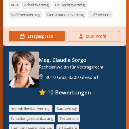
AGB
Arbeitsvertrag
Baurechtsvertrag
Darlehensvertrag
Dienstbarkeitsvertrag
+ 27 weitere
Erstgespräch
zum Profil
Mag. Claudia Sorgo
Rechtsanwältin für Vertragsrecht
8010 Graz, 8200 Gleisdorf
10
Bewertungen
Immobilienkaufvertrag
Kaufvertrag
Scheidungsvereinbarung
Testament
Trennungsvereinbarung
+ 1 weitere