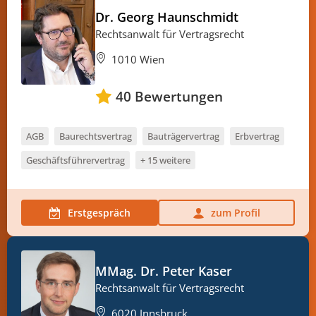
Dr. Georg Haunschmidt
Rechtsanwalt für Vertragsrecht
1010 Wien
40
Bewertungen
AGB
Baurechtsvertrag
Bauträgervertrag
Erbvertrag
Geschäftsführervertrag
+ 15 weitere
Erstgespräch
zum Profil
MMag. Dr. Peter Kaser
Rechtsanwalt für Vertragsrecht
6020 Innsbruck