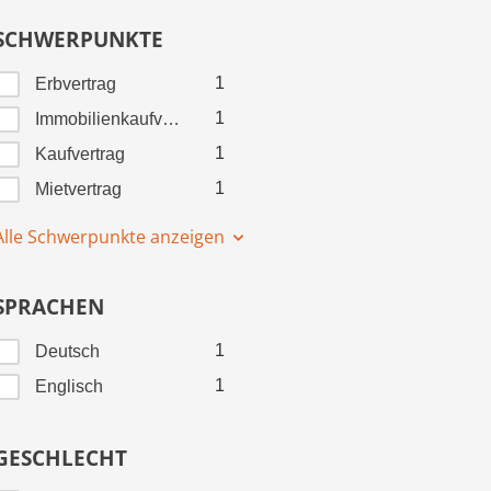
SCHWERPUNKTE
1
Erbvertrag
1
Immobilienkaufvertrag
1
Kaufvertrag
1
Mietvertrag
Alle Schwerpunkte anzeigen
SPRACHEN
1
Deutsch
1
Englisch
GESCHLECHT