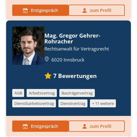
Erstgespräch
zum Profil
Mag. Gregor Gehrer-
Rohracher
Rechtsanwalt für Vertragsrecht
6020 Innsbruck
7
Bewertungen
AGB
Arbeitsvertrag
Bauträgervertrag
Dienstbarkeitsvertrag
Dienstvertrag
+ 11 weitere
Erstgespräch
zum Profil