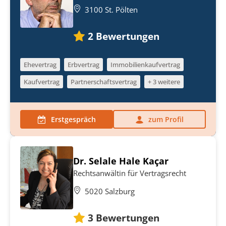
3100 St. Pölten
2
Bewertungen
Ehevertrag
Erbvertrag
Immobilienkaufvertrag
Kaufvertrag
Partnerschaftsvertrag
+ 3 weitere
Erstgespräch
zum Profil
Dr. Selale Hale Kaçar
Rechtsanwältin für Vertragsrecht
5020 Salzburg
3
Bewertungen