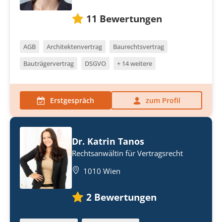
11
Bewertungen
AGB
Architektenvertrag
Baurechtsvertrag
Bauträgervertrag
DSGVO
+ 14 weitere
Erstgespräch
zum Profil
Dr. Katrin Tanos
Rechtsanwältin für Vertragsrecht
1010 Wien
2
Bewertungen