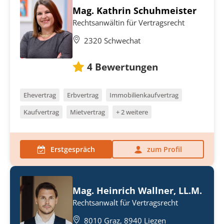
Mag. Kathrin Schuhmeister
Rechtsanwältin für Vertragsrecht
2320 Schwechat
4
Bewertungen
Ehevertrag
Erbvertrag
Immobilienkaufvertrag
Kaufvertrag
Mietvertrag
+ 2 weitere
Erstgespräch
zum Profil
Mag. Heinrich Wallner, LL.M.
Rechtsanwalt für Vertragsrecht
8010 Graz, 8940 Liezen