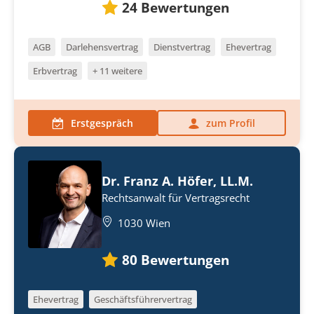
24
Bewertungen
AGB
Darlehensvertrag
Dienstvertrag
Ehevertrag
Erbvertrag
+ 11 weitere
Erstgespräch
zum Profil
Dr. Franz A. Höfer, LL.M.
Rechtsanwalt für Vertragsrecht
1030 Wien
80
Bewertungen
Ehevertrag
Geschäftsführervertrag