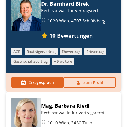
Dr. Bernhard Birek
Rechtsanwalt für Vertragsrecht
1020 Wien, 4707 Schlüßlberg
10
Bewertungen
AGB
Bauträgervertrag
Ehevertrag
Erbvertrag
Gesellschaftsvertrag
+ 9 weitere
Erstgespräch
zum Profil
Mag. Barbara Riedl
Rechtsanwältin für Vertragsrecht
1010 Wien, 3430 Tulln