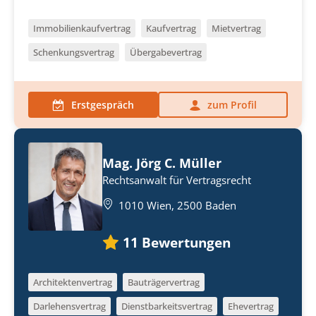
Immobilienkaufvertrag
Kaufvertrag
Mietvertrag
Schenkungsvertrag
Übergabevertrag
Erstgespräch
zum Profil
Mag. Jörg C. Müller
Rechtsanwalt für Vertragsrecht
1010 Wien, 2500 Baden
11
Bewertungen
Architektenvertrag
Bauträgervertrag
Darlehensvertrag
Dienstbarkeitsvertrag
Ehevertrag