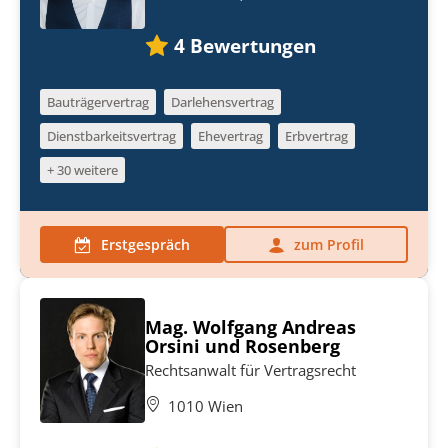
4
Bewertungen
Bauträgervertrag
Darlehensvertrag
Dienstbarkeitsvertrag
Ehevertrag
Erbvertrag
+ 30 weitere
Erstgespräch
zum Profil
Mag. Wolfgang Andreas
Orsini und Rosenberg
Rechtsanwalt für Vertragsrecht
1010 Wien