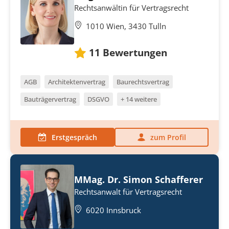
Rechtsanwältin für Vertragsrecht
1010 Wien, 3430 Tulln
11
Bewertungen
AGB
Architektenvertrag
Baurechtsvertrag
Bauträgervertrag
DSGVO
+ 14 weitere
Erstgespräch
zum Profil
MMag. Dr. Simon Schafferer
Rechtsanwalt für Vertragsrecht
6020 Innsbruck