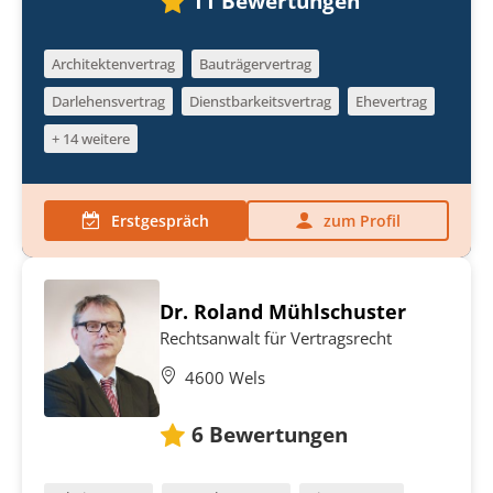
11
Bewertungen
Architektenvertrag
Bauträgervertrag
Darlehensvertrag
Dienstbarkeitsvertrag
Ehevertrag
+ 14 weitere
Erstgespräch
zum Profil
Dr. Roland Mühlschuster
Rechtsanwalt für Vertragsrecht
4600 Wels
6
Bewertungen