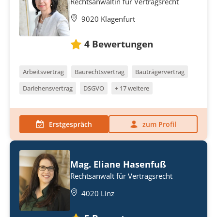
Rechtsanwältin für Vertragsrecht
9020 Klagenfurt
4
Bewertungen
Arbeitsvertrag
Baurechtsvertrag
Bauträgervertrag
Darlehensvertrag
DSGVO
+ 17 weitere
Erstgespräch
zum Profil
Mag. Eliane Hasenfuß
Rechtsanwalt für Vertragsrecht
4020 Linz