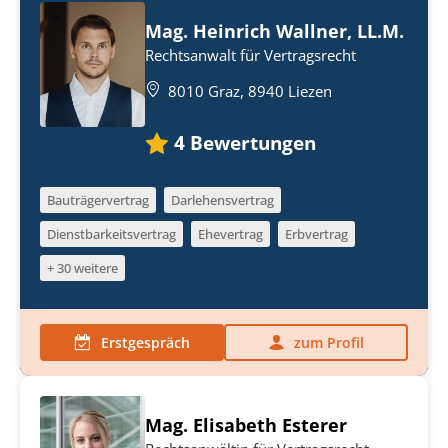
Mag. Heinrich Wallner, LL.M.
Rechtsanwalt für Vertragsrecht
8010 Graz, 8940 Liezen
4
Bewertungen
Bauträgervertrag
Darlehensvertrag
Dienstbarkeitsvertrag
Ehevertrag
Erbvertrag
+ 30 weitere
Erstgespräch
zum Profil
Mag. Elisabeth Esterer