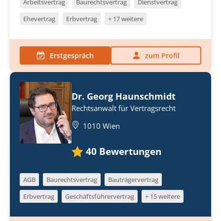
Arbeitsvertrag
Baurechtsvertrag
Dienstvertrag
Ehevertrag
Erbvertrag
+ 17 weitere
Erstgespräch
zum Profil
Dr. Georg Haunschmidt
Rechtsanwalt für Vertragsrecht
1010 Wien
40
Bewertungen
AGB
Baurechtsvertrag
Bauträgervertrag
Erbvertrag
Geschäftsführervertrag
+ 15 weitere