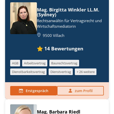
Mag. Birgitta Winkler LL.M.
(Sydney)
Rechtsanwältin für Vertragsrecht und
Wirtschaftsmediatorin
9500 Villach
14
Bewertungen
AGB
Arbeitsvertrag
Baurechtsvertrag
Dienstbarkeitsvertrag
Dienstvertrag
+ 26 weitere
Erstgespräch
zum Profil
Mag. Barbara Riedl