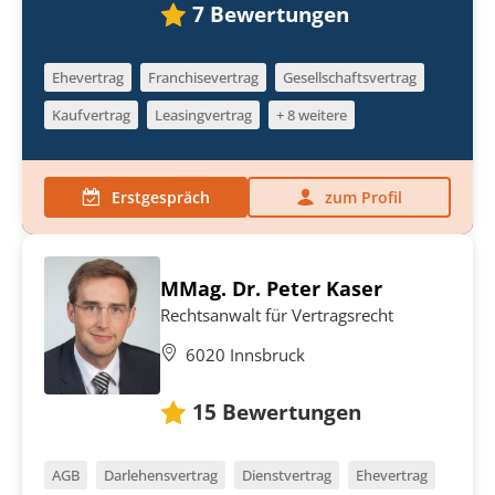
7
Bewertungen
Ehevertrag
Franchisevertrag
Gesellschaftsvertrag
Kaufvertrag
Leasingvertrag
+ 8 weitere
Erstgespräch
zum Profil
MMag. Dr. Peter Kaser
Rechtsanwalt für Vertragsrecht
6020 Innsbruck
15
Bewertungen
AGB
Darlehensvertrag
Dienstvertrag
Ehevertrag