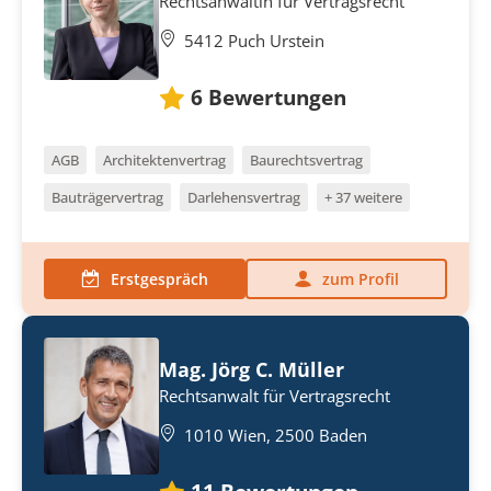
Rechtsanwältin für Vertragsrecht
5412 Puch Urstein
6
Bewertungen
AGB
Architektenvertrag
Baurechtsvertrag
Bauträgervertrag
Darlehensvertrag
+ 37 weitere
Erstgespräch
zum Profil
Mag. Jörg C. Müller
Rechtsanwalt für Vertragsrecht
1010 Wien, 2500 Baden